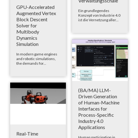
Verwaltungsschale
GPU-Accelerated
Ein grundlegendes
Augmented Vertex
Konzept von Industrie 4.0
Block Descent
ist die Vernetzung aller...
Solver for
Multibody
Dynamics
Simulation
In modern game engines
and robotic simulations,
the demands for...
(BA/MA) LLM-
Driven Generation
of Human-Machine
Interfaces for
Process-Specific
Industry 4.0
Applications
Real-Time
Human participation in