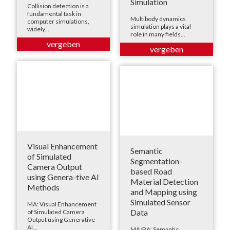
Simulation
Collision detection is a
fundamental task in
Multibody dynamics
computer simulations,
simulation plays a vital
widely...
role in many fields...
Visual Enhancement
Semantic
of Simulated
Segmentation-
Camera Output
based Road
using Genera-tive AI
Material Detection
Methods
and Mapping using
Simulated Sensor
MA: Visual Enhancement
Data
of Simulated Camera
Output using Generative
AI...
MA/BA: Semantic