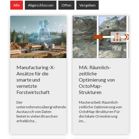
Alle
Abgeschlossen
Offen
Vergeben
Manufacturing-X-
MA: Räumlich-
Ansätze für die
zeitliche
smarte und
Optimierung von
vernetzte
OctoMap-
Forstwirtschaft
Strukturen
Der
Masterarbeit: Räumlich-
unternehmensübergreifende
zeitliche Optimierung von
Austausch von Daten
OctoMap-Strukturen Für
bietet in vielen Branchen
die lokale Orientierung
erhebliche...
im...