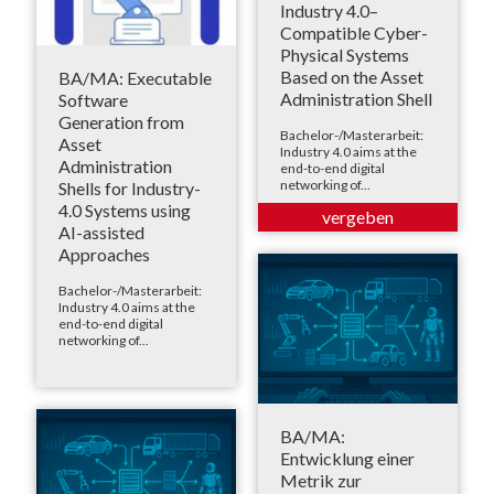
Industry 4.0–
Compatible Cyber-
Physical Systems
Based on the Asset
BA/MA: Executable
Administration Shell
Software
Generation from
Bachelor-/Masterarbeit:
Asset
Industry 4.0 aims at the
Administration
end-to-end digital
networking of...
Shells for Industry-
4.0 Systems using
AI-assisted
Approaches
Bachelor-/Masterarbeit:
Industry 4.0 aims at the
end-to-end digital
networking of...
BA/MA:
Entwicklung einer
Metrik zur