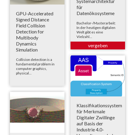
Systemarchitektur
für
Datenökosysteme
GPU-Accelerated
Signed Distance
Bachelor-/Masterarbeit:
Field Collision
In der heutigen digitalen
Detection for
Welt gibt es eine
Vielzahl...
Multibody
Dynamics
Simulation
Collision detection is a
fundamental problem in
computer graphics,
physical...
Klassifikationssystem
für Merkmale
Digitaler Zwillinge
auf Basis der
Industrie 4.0-