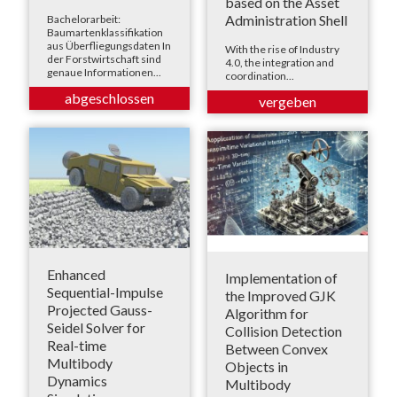
based on the Asset
Administration Shell
Bachelorarbeit:
Baumartenklassifikation
aus Überfliegungsdaten In
With the rise of Industry
der Forstwirtschaft sind
4.0, the integration and
genaue Informationen...
coordination...
Enhanced
Implementation of
Sequential-Impulse
the Improved GJK
Projected Gauss-
Algorithm for
Seidel Solver for
Collision Detection
Real-time
Between Convex
Multibody
Objects in
Dynamics
Multibody