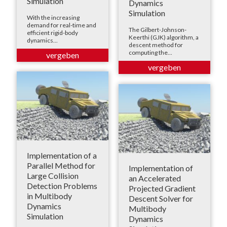
Simulation
Dynamics
Simulation
With the increasing
demand for real-time and
The Gilbert-Johnson-
efficient rigid-body
Keerthi (GJK) algorithm, a
dynamics...
descent method for
computing the...
Implementation of a
Parallel Method for
Implementation of
Large Collision
an Accelerated
Detection Problems
Projected Gradient
in Multibody
Descent Solver for
Dynamics
Multibody
Simulation
Dynamics