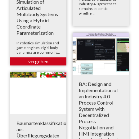
Simulation of
Industry 4.0 processes
Articulated
remains essential —
whether...
Multibody Systems
Using a Hybrid
Coordinate
Parameterization
In robotics simulation and
game engines, rigid-body
dynamics are commonly...
BA: Design and
Implementation of
an Industry 4.0
Process Control
System with
Decentralized
Process
Baumartenklassifikation
Negotiation and
aus
HMI Integration
Überfliegungsdaten