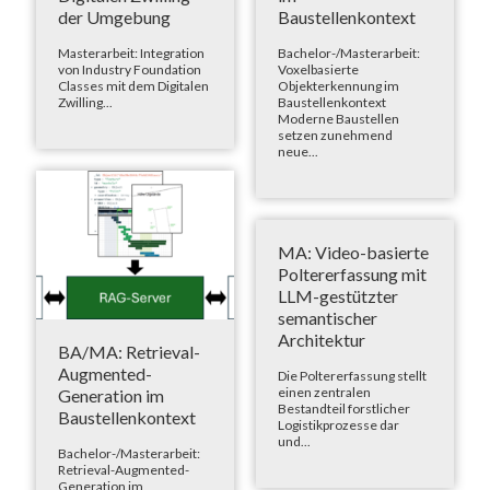
der Umgebung
Baustellenkontext
Masterarbeit: Integration
Bachelor-/Masterarbeit:
von Industry Foundation
Voxelbasierte
Classes mit dem Digitalen
Objekterkennung im
Zwilling...
Baustellenkontext
Moderne Baustellen
setzen zunehmend
neue...
MA: Video-basierte
Poltererfassung mit
LLM-gestützter
semantischer
Architektur
BA/MA: Retrieval-
Augmented-
Die Poltererfassung stellt
einen zentralen
Generation im
Bestandteil forstlicher
Baustellenkontext
Logistikprozesse dar
und...
Bachelor-/Masterarbeit:
Retrieval-Augmented-
Generation im