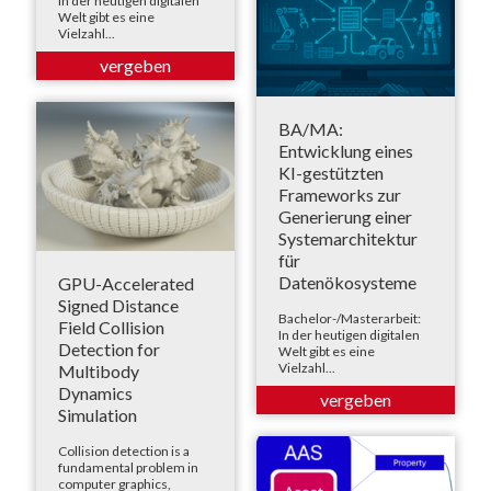
In der heutigen digitalen
Welt gibt es eine
Vielzahl...
BA/MA:
Entwicklung eines
KI-gestützten
Frameworks zur
Generierung einer
Systemarchitektur
für
Datenökosysteme
GPU-Accelerated
Signed Distance
Bachelor-/Masterarbeit:
Field Collision
In der heutigen digitalen
Detection for
Welt gibt es eine
Vielzahl...
Multibody
Dynamics
Simulation
Collision detection is a
fundamental problem in
computer graphics,