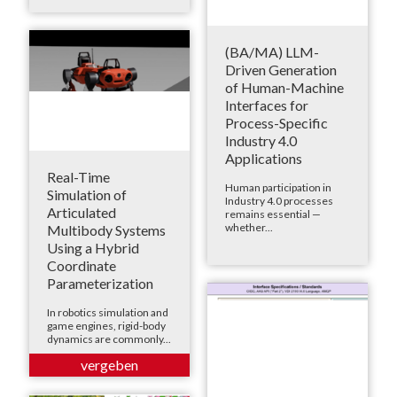
(BA/MA) LLM-
Driven Generation
of Human-Machine
Interfaces for
Process-Specific
Industry 4.0
Applications
Real-Time
Human participation in
Simulation of
Industry 4.0 processes
Articulated
remains essential —
whether...
Multibody Systems
Using a Hybrid
Coordinate
Parameterization
In robotics simulation and
game engines, rigid-body
dynamics are commonly...