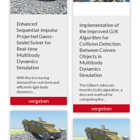
Enhanced
Implementation of
Sequential-Impulse
the Improved GJK
Projected Gauss-
Algorithm for
Seidel Solver for
Collision Detection
Real-time
Between Convex
Multibody
Objects in
Dynamics
Multibody
Simulation
Dynamics
Simulation
With the increasing
demand for real-time and
The Gilbert-Johnson-
efficient rigid-body
Keerthi (GJK) algorithm, a
dynamics...
descent method for
computing the...