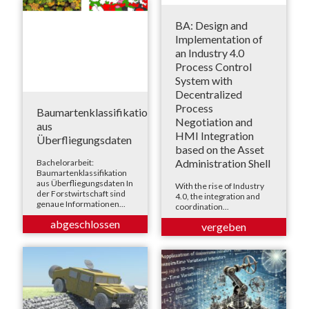
BA: Design and
Implementation of
an Industry 4.0
Process Control
System with
Decentralized
Process
Baumartenklassifikation
Negotiation and
aus
HMI Integration
Überfliegungsdaten
based on the Asset
Administration Shell
Bachelorarbeit:
Baumartenklassifikation
aus Überfliegungsdaten In
With the rise of Industry
der Forstwirtschaft sind
4.0, the integration and
genaue Informationen...
coordination...