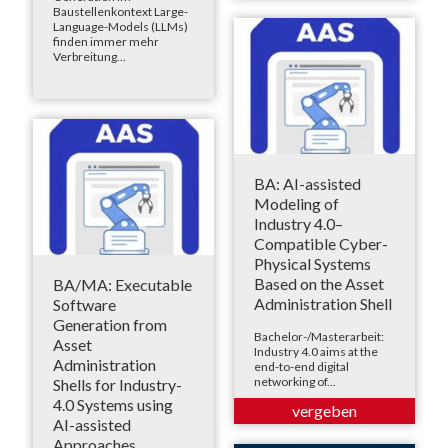
Baustellenkontext Large-
Language-Models (LLMs)
finden immer mehr
Verbreitung...
BA: AI-assisted
Modeling of
Industry 4.0–
Compatible Cyber-
Physical Systems
Based on the Asset
BA/MA: Executable
Administration Shell
Software
Generation from
Bachelor-/Masterarbeit:
Asset
Industry 4.0 aims at the
Administration
end-to-end digital
networking of...
Shells for Industry-
4.0 Systems using
AI-assisted
Approaches