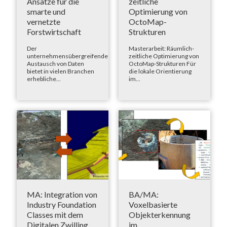
Ansätze für die
zeitliche
smarte und
Optimierung von
vernetzte
OctoMap-
Forstwirtschaft
Strukturen
Der
Masterarbeit: Räumlich-
unternehmensübergreifende
zeitliche Optimierung von
Austausch von Daten
OctoMap-Strukturen Für
bietet in vielen Branchen
die lokale Orientierung
erhebliche...
im...
MA: Integration von
BA/MA:
Industry Foundation
Voxelbasierte
Classes mit dem
Objekterkennung
Digitalen Zwilling
im