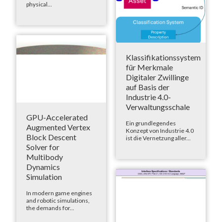
physical...
Klassifikationssystem
für Merkmale
Digitaler Zwillinge
auf Basis der
Industrie 4.0-
Verwaltungsschale
GPU-Accelerated
Ein grundlegendes
Augmented Vertex
Konzept von Industrie 4.0
Block Descent
ist die Vernetzung aller...
Solver for
Multibody
Dynamics
Simulation
In modern game engines
and robotic simulations,
the demands for...