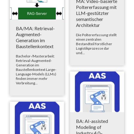
MA: Video-basierte
Poltererfassung mit
LLM-gestützter
semantischer
Architektur
BA/MA: Retrieval-
Augmented-
Die Poltererfassung stellt
einen zentralen
Generation im
Bestandteil forstlicher
Baustellenkontext
Logistikprozesse dar
und...
Bachelor-/Masterarbeit:
Retrieval-Augmented-
Generation im
Baustellenkontext Large-
Language-Models (LLMs)
finden immer mehr
Verbreitung...
BA: AI-assisted
Modeling of
Industry 4.0–