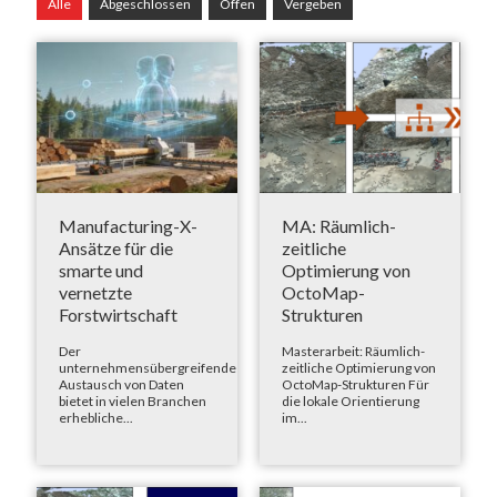
Alle
Abgeschlossen
Offen
Vergeben
Manufacturing-X-
MA: Räumlich-
Ansätze für die
zeitliche
smarte und
Optimierung von
vernetzte
OctoMap-
Forstwirtschaft
Strukturen
Der
Masterarbeit: Räumlich-
unternehmensübergreifende
zeitliche Optimierung von
Austausch von Daten
OctoMap-Strukturen Für
bietet in vielen Branchen
die lokale Orientierung
erhebliche...
im...