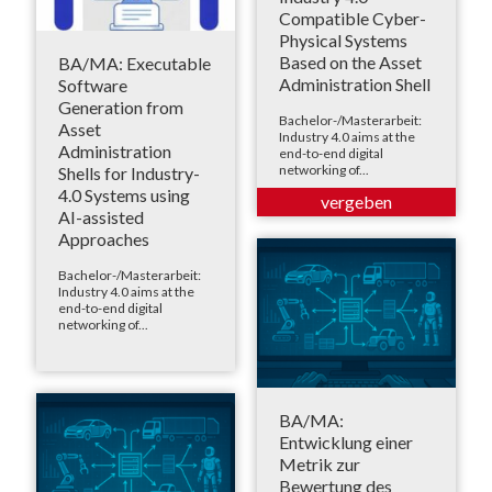
Compatible Cyber-
Physical Systems
Based on the Asset
BA/MA: Executable
Administration Shell
Software
Generation from
Bachelor-/Masterarbeit:
Asset
Industry 4.0 aims at the
Administration
end-to-end digital
networking of...
Shells for Industry-
4.0 Systems using
AI-assisted
Approaches
Bachelor-/Masterarbeit:
Industry 4.0 aims at the
end-to-end digital
networking of...
BA/MA:
Entwicklung einer
Metrik zur
Bewertung des