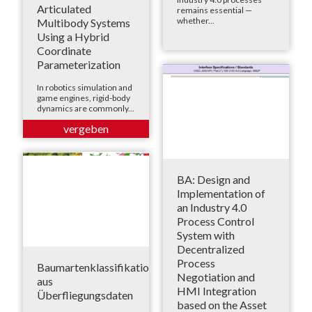
Articulated
remains essential —
whether...
Multibody Systems
Using a Hybrid
Coordinate
Parameterization
In robotics simulation and
game engines, rigid-body
dynamics are commonly...
BA: Design and
Implementation of
an Industry 4.0
Process Control
System with
Decentralized
Process
Baumartenklassifikation
Negotiation and
aus
HMI Integration
Überfliegungsdaten
based on the Asset