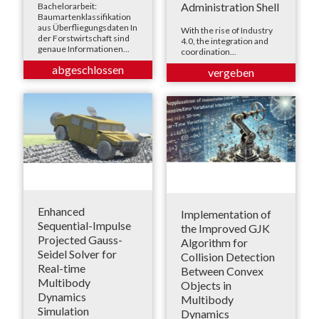
Administration Shell
Bachelorarbeit:
Baumartenklassifikation
aus Überfliegungsdaten In
With the rise of Industry
der Forstwirtschaft sind
4.0, the integration and
genaue Informationen...
coordination...
Enhanced
Implementation of
Sequential-Impulse
the Improved GJK
Projected Gauss-
Algorithm for
Seidel Solver for
Collision Detection
Real-time
Between Convex
Multibody
Objects in
Dynamics
Multibody
Simulation
Dynamics