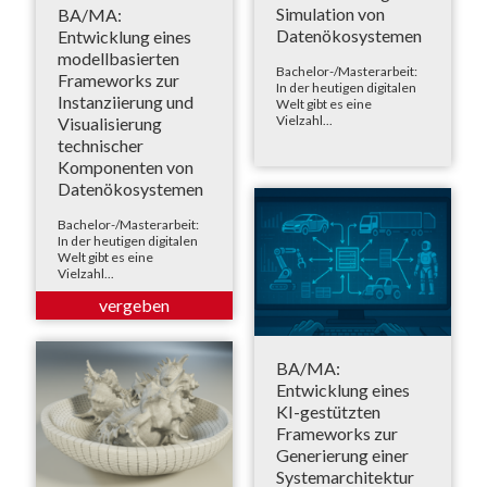
Simulation von
BA/MA:
Datenökosystemen
Entwicklung eines
modellbasierten
Bachelor-/Masterarbeit:
Frameworks zur
In der heutigen digitalen
Instanziierung und
Welt gibt es eine
Vielzahl...
Visualisierung
technischer
Komponenten von
Datenökosystemen
Bachelor-/Masterarbeit:
In der heutigen digitalen
Welt gibt es eine
Vielzahl...
BA/MA:
Entwicklung eines
KI-gestützten
Frameworks zur
Generierung einer
Systemarchitektur