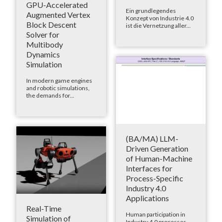
GPU-Accelerated
Ein grundlegendes
Augmented Vertex
Konzept von Industrie 4.0
Block Descent
ist die Vernetzung aller...
Solver for
Multibody
Dynamics
Simulation
In modern game engines
and robotic simulations,
the demands for...
(BA/MA) LLM-
Driven Generation
of Human-Machine
Interfaces for
Process-Specific
Industry 4.0
Applications
Real-Time
Human participation in
Simulation of
Industry 4.0 processes