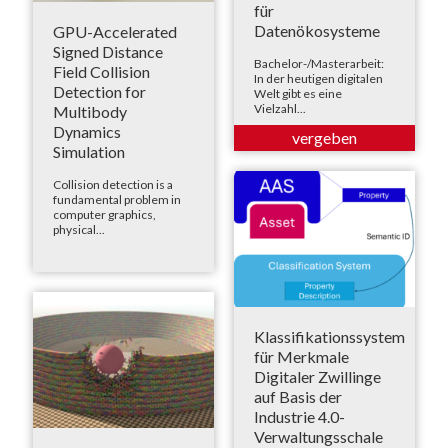
für
Datenökosysteme
GPU-Accelerated
Signed Distance
Bachelor-/Masterarbeit:
Field Collision
In der heutigen digitalen
Detection for
Welt gibt es eine
Vielzahl...
Multibody
Dynamics
Simulation
Collision detection is a
fundamental problem in
computer graphics,
physical...
Klassifikationssystem
für Merkmale
Digitaler Zwillinge
auf Basis der
Industrie 4.0-
Verwaltungsschale