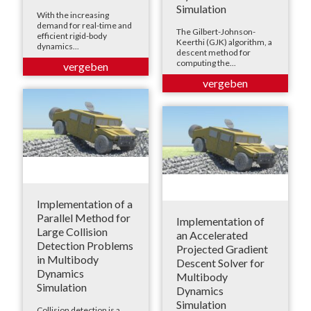
Simulation
With the increasing
demand for real-time and
The Gilbert-Johnson-
efficient rigid-body
Keerthi (GJK) algorithm, a
dynamics...
descent method for
computing the...
Implementation of a
Parallel Method for
Implementation of
Large Collision
an Accelerated
Detection Problems
Projected Gradient
in Multibody
Descent Solver for
Dynamics
Multibody
Simulation
Dynamics
Simulation
Collision detection is a