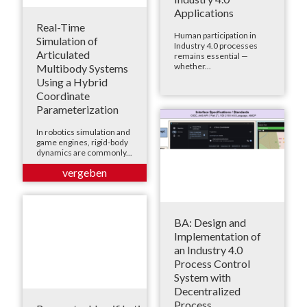
Applications
Real-Time
Human participation in
Simulation of
Industry 4.0 processes
Articulated
remains essential —
whether...
Multibody Systems
Using a Hybrid
Coordinate
Parameterization
In robotics simulation and
game engines, rigid-body
dynamics are commonly...
BA: Design and
Implementation of
an Industry 4.0
Process Control
System with
Decentralized
Process