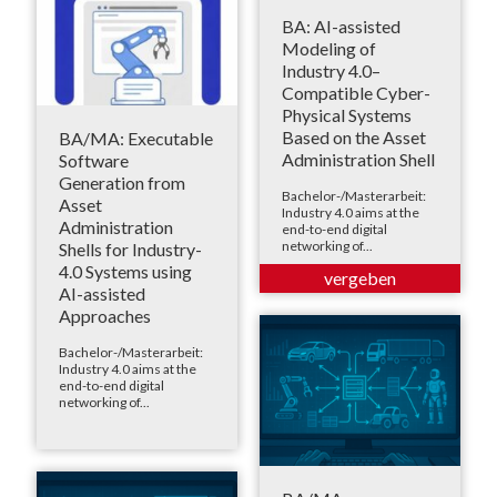
BA: AI-assisted
Modeling of
Industry 4.0–
Compatible Cyber-
Physical Systems
Based on the Asset
BA/MA: Executable
Administration Shell
Software
Generation from
Bachelor-/Masterarbeit:
Asset
Industry 4.0 aims at the
Administration
end-to-end digital
networking of...
Shells for Industry-
4.0 Systems using
AI-assisted
Approaches
Bachelor-/Masterarbeit:
Industry 4.0 aims at the
end-to-end digital
networking of...