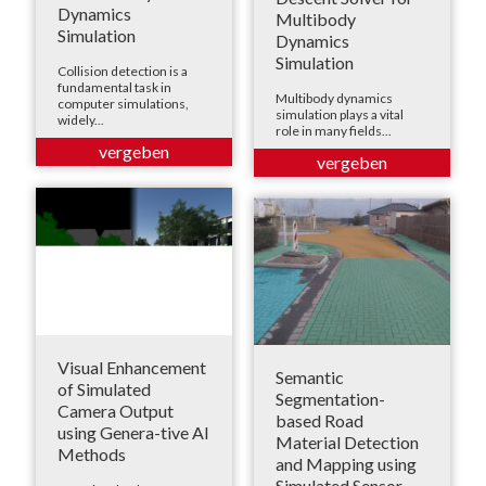
Dynamics
Multibody
Simulation
Dynamics
Simulation
Collision detection is a
fundamental task in
Multibody dynamics
computer simulations,
simulation plays a vital
widely...
role in many fields...
Visual Enhancement
Semantic
of Simulated
Segmentation-
Camera Output
based Road
using Genera-tive AI
Material Detection
Methods
and Mapping using
Simulated Sensor