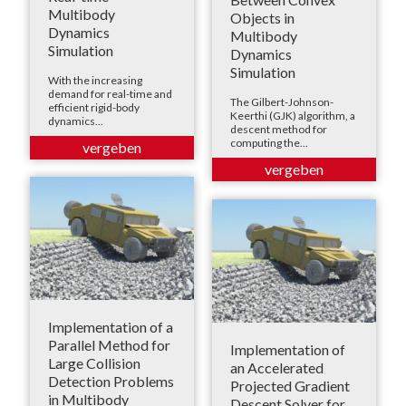
Multibody
Objects in
Dynamics
Multibody
Simulation
Dynamics
Simulation
With the increasing
demand for real-time and
The Gilbert-Johnson-
efficient rigid-body
Keerthi (GJK) algorithm, a
dynamics...
descent method for
computing the...
Implementation of a
Parallel Method for
Implementation of
Large Collision
an Accelerated
Detection Problems
Projected Gradient
in Multibody
Descent Solver for