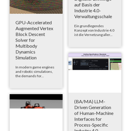
auf Basis der
Industrie 4.0-
Verwaltungsschale
GPU-Accelerated
Ein grundlegendes
Augmented Vertex
Konzept von Industrie 4.0
Block Descent
ist die Vernetzung aller...
Solver for
Multibody
Dynamics
Simulation
In modern game engines
and robotic simulations,
the demands for...
(BA/MA) LLM-
Driven Generation
of Human-Machine
Interfaces for
Process-Specific
Industry 4.0