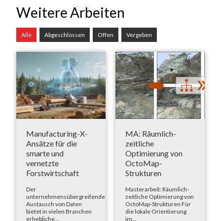
Weitere Arbeiten
Alle
Abgeschlossen
Offen
Vergeben
Manufacturing-X-
MA: Räumlich-
Ansätze für die
zeitliche
smarte und
Optimierung von
vernetzte
OctoMap-
Forstwirtschaft
Strukturen
Der
Masterarbeit: Räumlich-
unternehmensübergreifende
zeitliche Optimierung von
Austausch von Daten
OctoMap-Strukturen Für
bietet in vielen Branchen
die lokale Orientierung
erhebliche...
im...