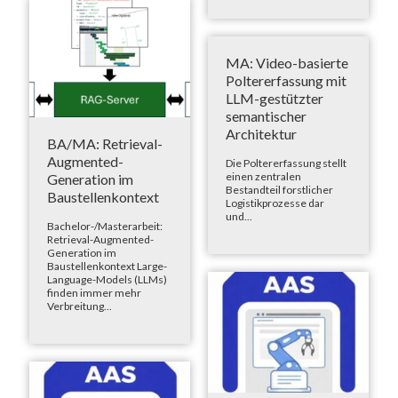
MA: Video-basierte
Poltererfassung mit
LLM-gestützter
semantischer
Architektur
BA/MA: Retrieval-
Augmented-
Die Poltererfassung stellt
einen zentralen
Generation im
Bestandteil forstlicher
Baustellenkontext
Logistikprozesse dar
und...
Bachelor-/Masterarbeit:
Retrieval-Augmented-
Generation im
Baustellenkontext Large-
Language-Models (LLMs)
finden immer mehr
Verbreitung...