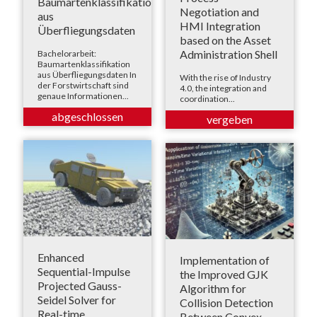
Baumartenklassifikation
Negotiation and
aus
HMI Integration
Überfliegungsdaten
based on the Asset
Administration Shell
Bachelorarbeit:
Baumartenklassifikation
aus Überfliegungsdaten In
With the rise of Industry
der Forstwirtschaft sind
4.0, the integration and
genaue Informationen...
coordination...
Enhanced
Implementation of
Sequential-Impulse
the Improved GJK
Projected Gauss-
Algorithm for
Seidel Solver for
Collision Detection
Real-time
Between Convex