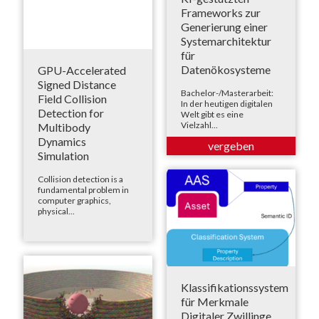
Frameworks zur
Generierung einer
Systemarchitektur
für
Datenökosysteme
GPU-Accelerated
Signed Distance
Bachelor-/Masterarbeit:
Field Collision
In der heutigen digitalen
Detection for
Welt gibt es eine
Vielzahl...
Multibody
Dynamics
Simulation
Collision detection is a
fundamental problem in
computer graphics,
physical...
Klassifikationssystem
für Merkmale
Digitaler Zwillinge