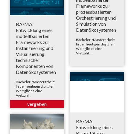
Frameworks zur
prozessbasierten
Orchestrierung und
Simulation von
BA/MA:
Datenökosystemen
Entwicklung eines
modellbasierten
Bachelor-/Masterarbeit:
Frameworks zur
In der heutigen digitalen
Instanziierung und
Welt gibt es eine
Vielzahl...
Visualisierung
technischer
Komponenten von
Datenökosystemen
Bachelor-/Masterarbeit:
In der heutigen digitalen
Welt gibt es eine
Vielzahl...
BA/MA:
Entwicklung eines
KI-gestützten