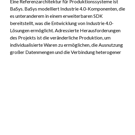
Eine Referenzarchitektur für Produktionssysteme ist
BaSys. BaSys modelliert Industrie 4.0-Komponenten, die
es unteranderem in einem erweiterbaren SDK
bereitstellt, was die Entwicklung von Industrie 4.0-
Lösungen ermöglicht. Adressierte Herausforderungen
des Projekts ist die veränderliche Produktion, um
individualisierte Waren zu ermöglichen, die Ausnutzung
großer Datenmengen und die Verbindung heterogener
Geräte und Systeme bei gleichzeitiger Minimierung von
Ausfallzeiten und anderen damit verbundenen Kosten.
In dieser Arbeit soll ein Anwendungsbeispiel aus dem
Bereich der Forstwirtschaft mit der Eclipse Basyx-
Plattform, der open source Referenzimplementierung
von BaSys, umgesetzt werden. Der gewählte Use-Case
ist dafür wissenschaftlich mit seinen Anforderungen
aufzuarbeiten und mögliche Ansätze für die Umsetzung
sind zu recherchieren. Mithilfe der Basyx-Plattform soll
die Anwendung dann als Demonstrator implementiert