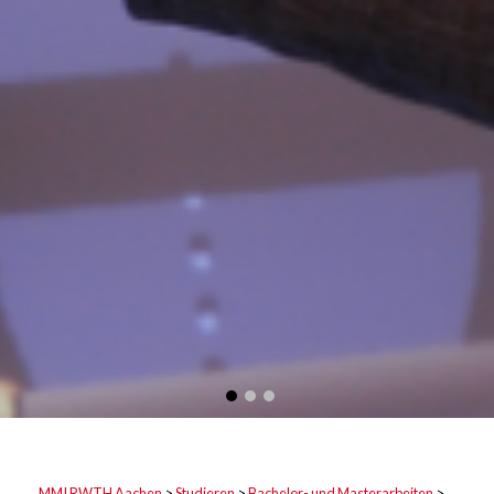
MMI RWTH Aachen
>
Studieren
>
Bachelor- und Masterarbeiten
>