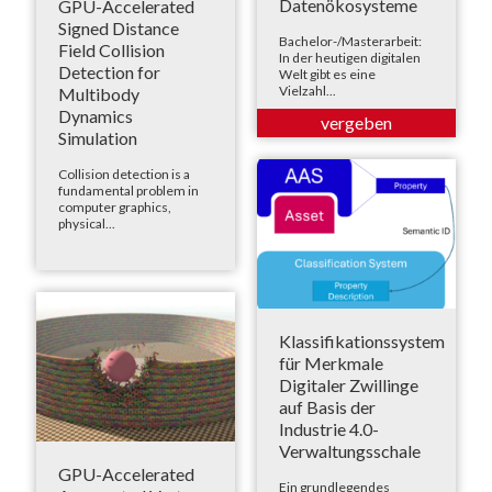
Datenökosysteme
GPU-Accelerated
Signed Distance
Bachelor-/Masterarbeit:
Field Collision
In der heutigen digitalen
Detection for
Welt gibt es eine
Vielzahl...
Multibody
Dynamics
Simulation
Collision detection is a
fundamental problem in
computer graphics,
physical...
Klassifikationssystem
für Merkmale
Digitaler Zwillinge
auf Basis der
Industrie 4.0-
Verwaltungsschale
GPU-Accelerated
Ein grundlegendes