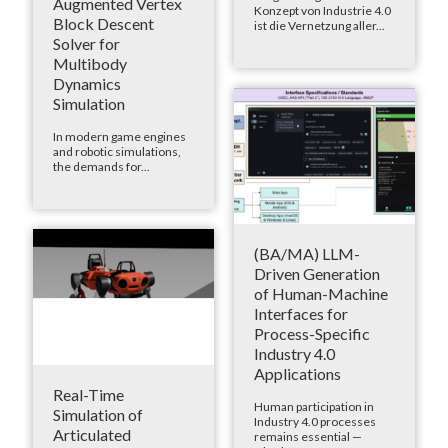
Augmented Vertex
Konzept von Industrie 4.0
Block Descent
ist die Vernetzung aller...
Solver for
Multibody
Dynamics
Simulation
In modern game engines
and robotic simulations,
the demands for...
(BA/MA) LLM-
Driven Generation
of Human-Machine
Interfaces for
Process-Specific
Industry 4.0
Applications
Real-Time
Human participation in
Simulation of
Industry 4.0 processes
Articulated
remains essential —