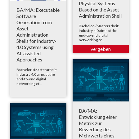
Physical Systems
Based on the Asset
BA/MA: Executable
Administration Shell
Software
Generation from
Bachelor-/Masterarbeit:
Asset
Industry 4.0 aims at the
Administration
end-to-end digital
networking of...
Shells for Industry-
4.0 Systems using
AI-assisted
Approaches
Bachelor-/Masterarbeit:
Industry 4.0 aims at the
end-to-end digital
networking of...
BA/MA:
Entwicklung einer
Metrik zur
Bewertung des
Mehrwerts eines