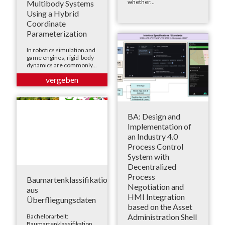
whether...
Multibody Systems
Using a Hybrid
Coordinate
Parameterization
In robotics simulation and
game engines, rigid-body
dynamics are commonly...
BA: Design and
Implementation of
an Industry 4.0
Process Control
System with
Decentralized
Process
Baumartenklassifikation
Negotiation and
aus
HMI Integration
Überfliegungsdaten
based on the Asset
Administration Shell
Bachelorarbeit:
Baumartenklassifikation