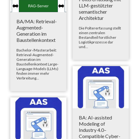
LLM-gestützter
semantischer
Architektur
BA/MA: Retrieval-
Augmented-
Die Poltererfassung stellt
einen zentralen
Generation im
Bestandteil forstlicher
Baustellenkontext
Logistikprozesse dar
und...
Bachelor-/Masterarbeit:
Retrieval-Augmented-
Generation im
Baustellenkontext Large-
Language-Models (LLMs)
finden immer mehr
Verbreitung...
BA: AI-assisted
Modeling of
Industry 4.0–
Compatible Cyber-