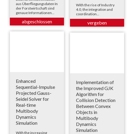
aus Überfliegungsdaten In
With the rise of Industry
der Forstwirtschaft sind
4.0, the integration and
genaue Informationen...
coordination...
Enhanced
Implementation of
Sequential-Impulse
the Improved GJK
Projected Gauss-
Algorithm for
Seidel Solver for
Collision Detection
Real-time
Between Convex
Multibody
Objects in
Dynamics
Multibody
Simulation
Dynamics
Simulation
With the increasing