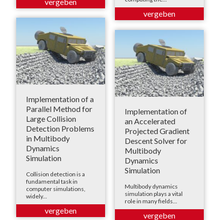
Implementation of a
Parallel Method for
Implementation of
Large Collision
an Accelerated
Detection Problems
Projected Gradient
in Multibody
Descent Solver for
Dynamics
Multibody
Simulation
Dynamics
Simulation
Collision detection is a
fundamental task in
Multibody dynamics
computer simulations,
simulation plays a vital
widely...
role in many fields...