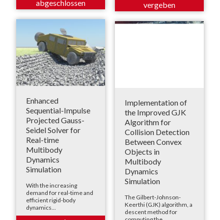
Enhanced
Implementation of
Sequential-Impulse
the Improved GJK
Projected Gauss-
Algorithm for
Seidel Solver for
Collision Detection
Real-time
Between Convex
Multibody
Objects in
Dynamics
Multibody
Simulation
Dynamics
Simulation
With the increasing
demand for real-time and
The Gilbert-Johnson-
efficient rigid-body
Keerthi (GJK) algorithm, a
dynamics...
descent method for
computing the...