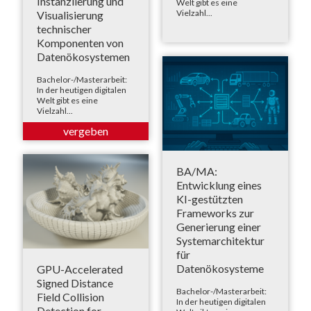
Instanziierung und
Welt gibt es eine
Vielzahl...
Visualisierung
technischer
Komponenten von
Datenökosystemen
Bachelor-/Masterarbeit:
In der heutigen digitalen
Welt gibt es eine
Vielzahl...
BA/MA:
Entwicklung eines
KI-gestützten
Frameworks zur
Generierung einer
Systemarchitektur
für
Datenökosysteme
GPU-Accelerated
Signed Distance
Bachelor-/Masterarbeit:
Field Collision
In der heutigen digitalen
Detection for