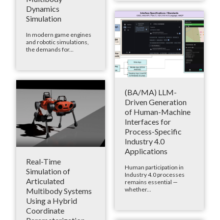
Dynamics
Simulation
In modern game engines
and robotic simulations,
the demands for...
(BA/MA) LLM-
Driven Generation
of Human-Machine
Interfaces for
Process-Specific
Industry 4.0
Applications
Real-Time
Human participation in
Simulation of
Industry 4.0 processes
Articulated
remains essential —
whether...
Multibody Systems
Using a Hybrid
Coordinate