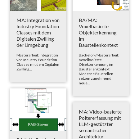
MA: Integration von
BA/MA:
Industry Foundation
Voxelbasierte
Classes mit dem
Objekterkennung
Digitalen Zwilling
im
der Umgebung
Baustellenkontext
Masterarbeit: Integration
Bachelor-/Masterarbeit:
von Industry Foundation
Voxelbasierte
Classes mit dem Digitalen
Objekterkennung im
Zwilling...
Baustellenkontext
Moderne Baustellen
setzen zunehmend
neue...
MA: Video-basierte
Poltererfassung mit
LLM-gestützter
semantischer
Architektur