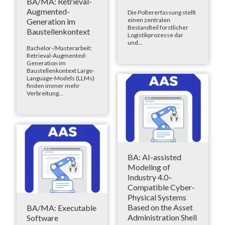
BA/MA: Retrieval-
Augmented-
Die Poltererfassung stellt
einen zentralen
Generation im
Bestandteil forstlicher
Baustellenkontext
Logistikprozesse dar
und...
Bachelor-/Masterarbeit:
Retrieval-Augmented-
Generation im
Baustellenkontext Large-
Language-Models (LLMs)
finden immer mehr
Verbreitung...
BA: AI-assisted
Modeling of
Industry 4.0–
Compatible Cyber-
Physical Systems
Based on the Asset
BA/MA: Executable
Administration Shell
Software