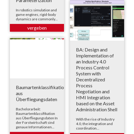
Parameterization
In robotics simulation and
game engines, rigid-body
dynamics are commonly...
BA: Design and
Implementation of
an Industry 4.0
Process Control
System with
Decentralized
Process
Baumartenklassifikation
Negotiation and
aus
HMI Integration
Überfliegungsdaten
based on the Asset
Administration Shell
Bachelorarbeit:
Baumartenklassifikation
aus Überfliegungsdaten In
With the rise of Industry
der Forstwirtschaft sind
4.0, the integration and
genaue Informationen...
coordination...