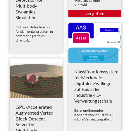
Welt gibt es eine
Vielzahl...
Multibody
Dynamics
Simulation
Collision detection is a
fundamental problem in
computer graphics,
physical...
Klassifikationssystem
für Merkmale
Digitaler Zwillinge
auf Basis der
Industrie 4.0-
Verwaltungsschale
GPU-Accelerated
Ein grundlegendes
Augmented Vertex
Konzept von Industrie 4.0
Block Descent
ist die Vernetzung aller...
Solver for
Multibody