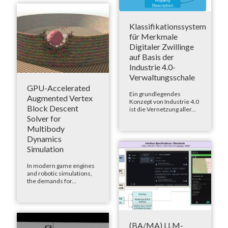
Klassifikationssystem
für Merkmale
Digitaler Zwillinge
auf Basis der
Industrie 4.0-
Verwaltungsschale
GPU-Accelerated
Ein grundlegendes
Augmented Vertex
Konzept von Industrie 4.0
Block Descent
ist die Vernetzung aller...
Solver for
Multibody
Dynamics
Simulation
In modern game engines
and robotic simulations,
the demands for...
(BA/MA) LLM-