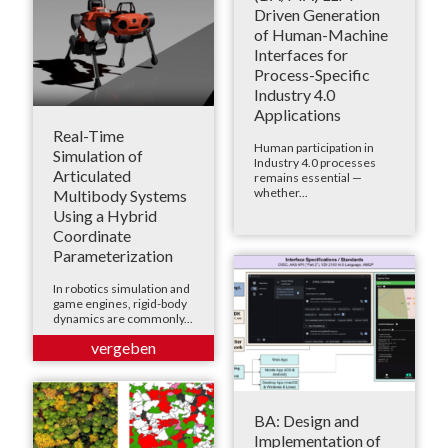
Driven Generation
of Human-Machine
Interfaces for
Process-Specific
Industry 4.0
Applications
Real-Time
Human participation in
Simulation of
Industry 4.0 processes
Articulated
remains essential —
whether...
Multibody Systems
Using a Hybrid
Coordinate
Parameterization
In robotics simulation and
game engines, rigid-body
dynamics are commonly...
BA: Design and
Implementation of