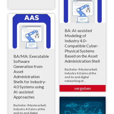
BA: AI-assisted
Modeling of
Industry 4.0–
Compatible Cyber-
Physical Systems
Based on the Asset
BA/MA: Executable
Administration Shell
Software
Generation from
Bachelor-/Masterarbeit:
Asset
Industry 4.0 aims at the
Administration
end-to-end digital
networking of...
Shells for Industry-
4.0 Systems using
AI-assisted
Approaches
Bachelor-/Masterarbeit:
Industry 4.0 aims at the
end-to-end digital