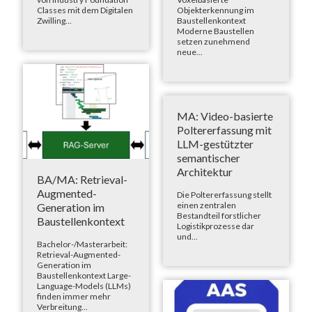
Classes mit dem Digitalen
Objekterkennung im
Zwilling...
Baustellenkontext
Moderne Baustellen
setzen zunehmend
neue...
MA: Video-basierte
Poltererfassung mit
LLM-gestützter
semantischer
Architektur
BA/MA: Retrieval-
Augmented-
Die Poltererfassung stellt
einen zentralen
Generation im
Bestandteil forstlicher
Baustellenkontext
Logistikprozesse dar
und...
Bachelor-/Masterarbeit:
Retrieval-Augmented-
Generation im
Baustellenkontext Large-
Language-Models (LLMs)
finden immer mehr
Verbreitung...