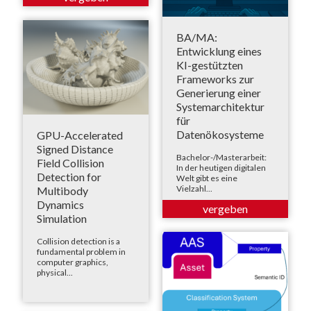
BA/MA:
Entwicklung eines
KI-gestützten
Frameworks zur
Generierung einer
Systemarchitektur
für
Datenökosysteme
GPU-Accelerated
Signed Distance
Bachelor-/Masterarbeit:
Field Collision
In der heutigen digitalen
Detection for
Welt gibt es eine
Vielzahl...
Multibody
Dynamics
Simulation
Collision detection is a
fundamental problem in
computer graphics,
physical...