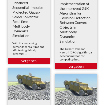
Enhanced
Implementation of
Sequential-Impulse
the Improved GJK
Projected Gauss-
Algorithm for
Seidel Solver for
Collision Detection
Real-time
Between Convex
Multibody
Objects in
Dynamics
Multibody
Simulation
Dynamics
Simulation
With the increasing
demand for real-time and
The Gilbert-Johnson-
efficient rigid-body
Keerthi (GJK) algorithm, a
dynamics...
descent method for
computing the...