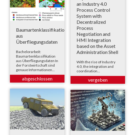
an Industry 4.0
Process Control
System with
Decentralized
Process
Baumartenklassifikation
Negotiation and
aus
HMI Integration
Überfliegungsdaten
based on the Asset
Administration Shell
Bachelorarbeit:
Baumartenklassifikation
aus Überfliegungsdaten In
With the rise of Industry
der Forstwirtschaft sind
4.0, the integration and
genaue Informationen...
coordination...