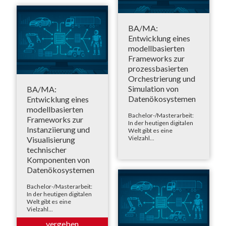
BA/MA:
Entwicklung eines
modellbasierten
Frameworks zur
prozessbasierten
Orchestrierung und
Simulation von
BA/MA:
Datenökosystemen
Entwicklung eines
modellbasierten
Bachelor-/Masterarbeit:
Frameworks zur
In der heutigen digitalen
Instanziierung und
Welt gibt es eine
Vielzahl...
Visualisierung
technischer
Komponenten von
Datenökosystemen
Bachelor-/Masterarbeit:
In der heutigen digitalen
Welt gibt es eine
Vielzahl...