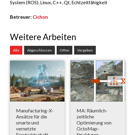
System (ROS), Linux, C++, Qt, Echtzeitfähigkeit
Betreuer:
Cichon
Weitere Arbeiten
Alle
Abgeschlossen
Offen
Vergeben
Manufacturing-X-
MA: Räumlich-
Ansätze für die
zeitliche
smarte und
Optimierung von
vernetzte
OctoMap-
Forstwirtschaft
Strukturen