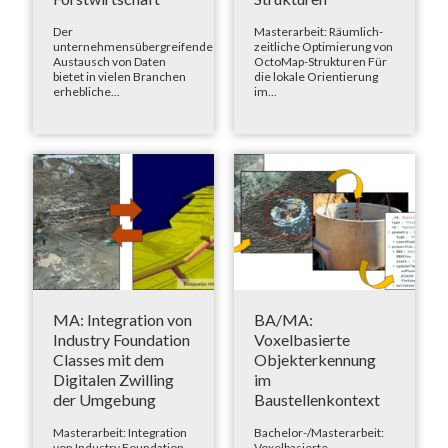
Der
Masterarbeit: Räumlich-
unternehmensübergreifende
zeitliche Optimierung von
Austausch von Daten
OctoMap-Strukturen Für
bietet in vielen Branchen
die lokale Orientierung
erhebliche...
im...
MA: Integration von
BA/MA:
Industry Foundation
Voxelbasierte
Classes mit dem
Objekterkennung
Digitalen Zwilling
im
der Umgebung
Baustellenkontext
Masterarbeit: Integration
Bachelor-/Masterarbeit:
von Industry Foundation
Voxelbasierte