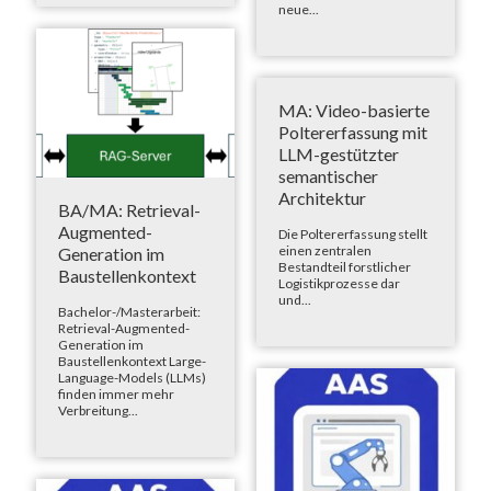
neue...
MA: Video-basierte
Poltererfassung mit
LLM-gestützter
semantischer
Architektur
BA/MA: Retrieval-
Augmented-
Die Poltererfassung stellt
einen zentralen
Generation im
Bestandteil forstlicher
Baustellenkontext
Logistikprozesse dar
und...
Bachelor-/Masterarbeit:
Retrieval-Augmented-
Generation im
Baustellenkontext Large-
Language-Models (LLMs)
finden immer mehr
Verbreitung...