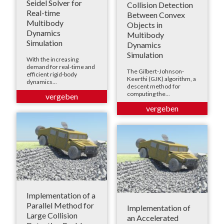
Seidel Solver for
Collision Detection
Real-time
Between Convex
Multibody
Objects in
Dynamics
Multibody
Simulation
Dynamics
Simulation
With the increasing
demand for real-time and
The Gilbert-Johnson-
efficient rigid-body
Keerthi (GJK) algorithm, a
dynamics...
descent method for
computing the...
Implementation of a
Parallel Method for
Implementation of
Large Collision
an Accelerated