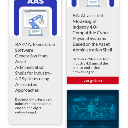
BA: AI-assisted
Modeling of
Industry 4.0–
Compatible Cyber-
Physical Systems
Based on the Asset
BA/MA: Executable
Administration Shell
Software
Generation from
Bachelor-/Masterarbeit:
Asset
Industry 4.0 aims at the
Administration
end-to-end digital
networking of...
Shells for Industry-
4.0 Systems using
AI-assisted
Approaches
Bachelor-/Masterarbeit:
Industry 4.0 aims at the
end-to-end digital
networking of...