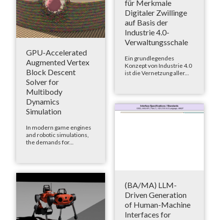
für Merkmale
Digitaler Zwillinge
auf Basis der
Industrie 4.0-
Verwaltungsschale
GPU-Accelerated
Ein grundlegendes
Augmented Vertex
Konzept von Industrie 4.0
Block Descent
ist die Vernetzung aller...
Solver for
Multibody
Dynamics
Simulation
In modern game engines
and robotic simulations,
the demands for...
(BA/MA) LLM-
Driven Generation
of Human-Machine
Interfaces for