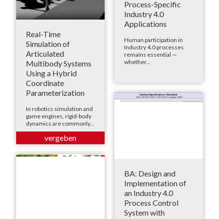
Process-Specific
Industry 4.0
Applications
Real-Time
Human participation in
Simulation of
Industry 4.0 processes
Articulated
remains essential —
whether...
Multibody Systems
Using a Hybrid
Coordinate
Parameterization
In robotics simulation and
game engines, rigid-body
dynamics are commonly...
BA: Design and
Implementation of
an Industry 4.0
Process Control
System with