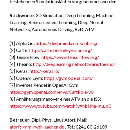
bestehenden Simulationsläufen vorgenommen werden.
Stichworte:
3D Simulation, Deep Learning, Machine
Learning, Reinforcement Learning, Deep Neural
Networks, Autonomous Driving, RvD, ATV
[1] AlphaGo:
https://deepmind.com/alpha-go
[2] Caffe:
http://caffe.berkeleyvision.org/
[3] TensorFlow:
https://www.tensorflow.org/
[4] Theano:
http://deeplearning.net/software/theano/
[5] Keras:
http://keras.io/
[6] OpenAI Gym:
https://gym.openai.com/
[7] Inverses Pendel in OpenAI Gym:
https://gym.openai.com/envs/CartPole-v0
[8] Annäherungsmanöver eines ATV an die ISS:
https://www.youtube.com/watch?v=nbNha-muJq0
Betreuer:
Dipl.-Phys. Linus Atorf, Mail:
atorf@mmi.rwth-aachen.de
, Tel.: 0241 80-26109