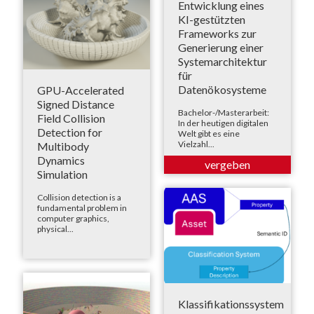
Entwicklung eines
KI-gestützten
Frameworks zur
Generierung einer
Systemarchitektur
für
Datenökosysteme
GPU-Accelerated
Signed Distance
Bachelor-/Masterarbeit:
Field Collision
In der heutigen digitalen
Detection for
Welt gibt es eine
Vielzahl...
Multibody
Dynamics
Simulation
Collision detection is a
fundamental problem in
computer graphics,
physical...
Klassifikationssystem