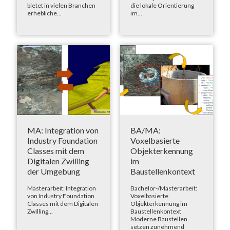
bietet in vielen Branchen
die lokale Orientierung
erhebliche...
im...
MA: Integration von
BA/MA:
Industry Foundation
Voxelbasierte
Classes mit dem
Objekterkennung
Digitalen Zwilling
im
der Umgebung
Baustellenkontext
Masterarbeit: Integration
Bachelor-/Masterarbeit:
von Industry Foundation
Voxelbasierte
Classes mit dem Digitalen
Objekterkennung im
Zwilling...
Baustellenkontext
Moderne Baustellen
setzen zunehmend