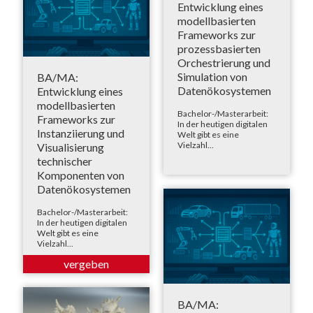
Entwicklung eines
modellbasierten
Frameworks zur
prozessbasierten
Orchestrierung und
Simulation von
BA/MA:
Datenökosystemen
Entwicklung eines
modellbasierten
Bachelor-/Masterarbeit:
Frameworks zur
In der heutigen digitalen
Instanziierung und
Welt gibt es eine
Vielzahl...
Visualisierung
technischer
Komponenten von
Datenökosystemen
Bachelor-/Masterarbeit:
In der heutigen digitalen
Welt gibt es eine
Vielzahl...
BA/MA: