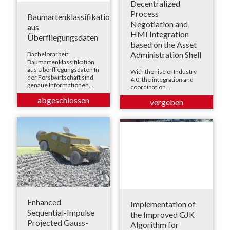
Decentralized
Process
Baumartenklassifikation
Negotiation and
aus
HMI Integration
Überfliegungsdaten
based on the Asset
Administration Shell
Bachelorarbeit:
Baumartenklassifikation
aus Überfliegungsdaten In
With the rise of Industry
der Forstwirtschaft sind
4.0, the integration and
genaue Informationen...
coordination...
Enhanced
Implementation of
Sequential-Impulse
the Improved GJK
Projected Gauss-
Algorithm for