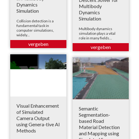
Dynamics
Multibody
Simulation
Dynamics
Simulation
Collision detection is a
fundamental task in
Multibody dynamics
computer simulations,
simulation plays a vital
widely...
role in many fields...
Visual Enhancement
Semantic
of Simulated
Segmentation-
Camera Output
based Road
using Genera-tive AI
Material Detection
Methods
and Mapping using