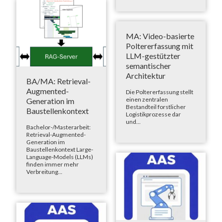
MA: Video-basierte
Poltererfassung mit
LLM-gestützter
semantischer
Architektur
BA/MA: Retrieval-
Augmented-
Die Poltererfassung stellt
einen zentralen
Generation im
Bestandteil forstlicher
Baustellenkontext
Logistikprozesse dar
und...
Bachelor-/Masterarbeit:
Retrieval-Augmented-
Generation im
Baustellenkontext Large-
Language-Models (LLMs)
finden immer mehr
Verbreitung...