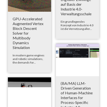
auf Basis der
Industrie 4.0-
Verwaltungsschale
GPU-Accelerated
Ein grundlegendes
Augmented Vertex
Konzept von Industrie 4.0
Block Descent
ist die Vernetzung aller...
Solver for
Multibody
Dynamics
Simulation
In modern game engines
and robotic simulations,
the demands for...
(BA/MA) LLM-
Driven Generation
of Human-Machine
Interfaces for
Process-Specific