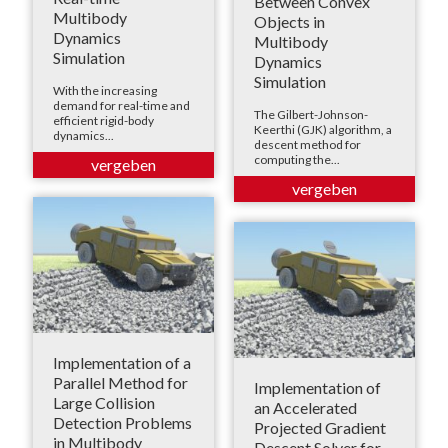
Between Convex
Multibody
Objects in
Dynamics
Multibody
Simulation
Dynamics
Simulation
With the increasing
demand for real-time and
The Gilbert-Johnson-
efficient rigid-body
Keerthi (GJK) algorithm, a
dynamics...
descent method for
computing the...
Implementation of a
Parallel Method for
Implementation of
Large Collision
an Accelerated
Detection Problems
Projected Gradient
in Multibody
Descent Solver for