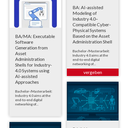
BA: AI-assisted
Modeling of
Industry 4.0–
Compatible Cyber-
Physical Systems
Based on the Asset
BA/MA: Executable
Administration Shell
Software
Generation from
Bachelor-/Masterarbeit:
Asset
Industry 4.0 aims at the
Administration
end-to-end digital
networking of...
Shells for Industry-
4.0 Systems using
AI-assisted
Approaches
Bachelor-/Masterarbeit:
Industry 4.0 aims at the
end-to-end digital
networking of...