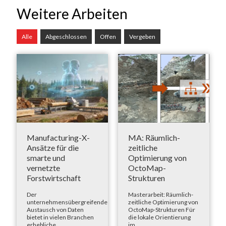
Weitere Arbeiten
Alle
Abgeschlossen
Offen
Vergeben
Manufacturing-X-
MA: Räumlich-
Ansätze für die
zeitliche
smarte und
Optimierung von
vernetzte
OctoMap-
Forstwirtschaft
Strukturen
Der
Masterarbeit: Räumlich-
unternehmensübergreifende
zeitliche Optimierung von
Austausch von Daten
OctoMap-Strukturen Für
bietet in vielen Branchen
die lokale Orientierung
erhebliche...
im...