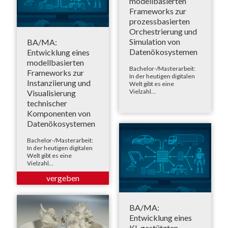
modellbasierten
Frameworks zur
prozessbasierten
Orchestrierung und
Simulation von
BA/MA:
Datenökosystemen
Entwicklung eines
modellbasierten
Bachelor-/Masterarbeit:
Frameworks zur
In der heutigen digitalen
Instanziierung und
Welt gibt es eine
Vielzahl...
Visualisierung
technischer
Komponenten von
Datenökosystemen
Bachelor-/Masterarbeit:
In der heutigen digitalen
Welt gibt es eine
Vielzahl...
BA/MA:
Entwicklung eines
KI-gestützten