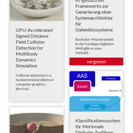
Frameworks zur
Generierung einer
Systemarchitektur
für
Datenökosysteme
GPU-Accelerated
Signed Distance
Bachelor-/Masterarbeit:
Field Collision
In der heutigen digitalen
Detection for
Welt gibt es eine
Vielzahl...
Multibody
Dynamics
Simulation
Collision detection is a
fundamental problem in
computer graphics,
physical...
Klassifikationssystem
für Merkmale
Digitaler Zwillinge