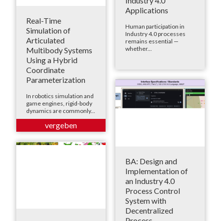
Industry 4.0
Applications
Real-Time
Human participation in
Simulation of
Industry 4.0 processes
Articulated
remains essential —
whether...
Multibody Systems
Using a Hybrid
Coordinate
Parameterization
In robotics simulation and
game engines, rigid-body
dynamics are commonly...
BA: Design and
Implementation of
an Industry 4.0
Process Control
System with
Decentralized
Process