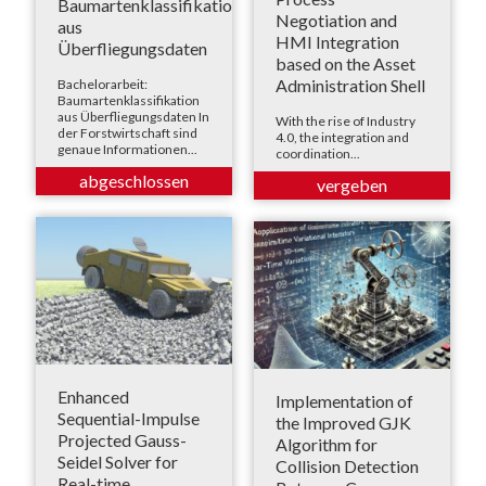
Baumartenklassifikation
Negotiation and
aus
HMI Integration
Überfliegungsdaten
based on the Asset
Administration Shell
Bachelorarbeit:
Baumartenklassifikation
aus Überfliegungsdaten In
With the rise of Industry
der Forstwirtschaft sind
4.0, the integration and
genaue Informationen...
coordination...
Enhanced
Implementation of
Sequential-Impulse
the Improved GJK
Projected Gauss-
Algorithm for
Seidel Solver for
Collision Detection
Real-time