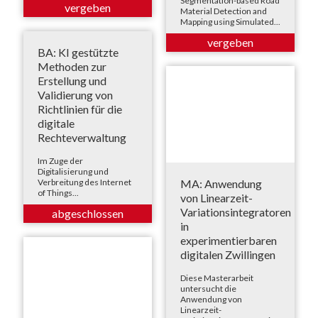
Segmentation-based Road
Material Detection and
Mapping using Simulated...
BA: KI gestützte
Methoden zur
Erstellung und
Validierung von
Richtlinien für die
digitale
Rechteverwaltung
Im Zuge der
Digitalisierung und
MA: Anwendung
Verbreitung des Internet
of Things...
von Linearzeit-
Variationsintegratoren
in
experimentierbaren
digitalen Zwillingen
Diese Masterarbeit
untersucht die
Anwendung von
Linearzeit-