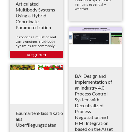
Articulated
remains essential —
whether...
Multibody Systems
Using a Hybrid
Coordinate
Parameterization
In robotics simulation and
game engines, rigid-body
dynamics are commonly...
BA: Design and
Implementation of
an Industry 4.0
Process Control
System with
Decentralized
Process
Baumartenklassifikation
Negotiation and
aus
HMI Integration
Überfliegungsdaten
based on the Asset