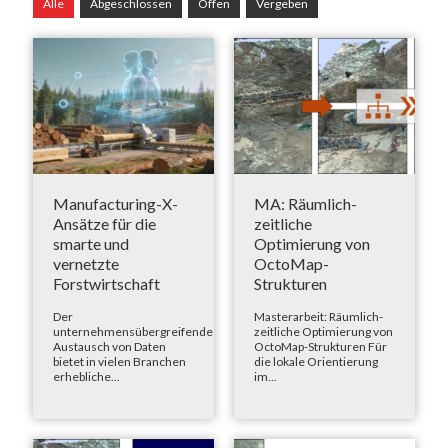
Alle
Abgeschlossen
Offen
Vergeben
Manufacturing-X-
MA: Räumlich-
Ansätze für die
zeitliche
smarte und
Optimierung von
vernetzte
OctoMap-
Forstwirtschaft
Strukturen
Der
Masterarbeit: Räumlich-
unternehmensübergreifende
zeitliche Optimierung von
Austausch von Daten
OctoMap-Strukturen Für
bietet in vielen Branchen
die lokale Orientierung
erhebliche...
im...