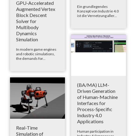
GPU-Accelerated
Ein grundlegendes
Augmented Vertex
Konzept von Industrie 4.0
Block Descent
ist die Vernetzung aller...
Solver for
Multibody
Dynamics
Simulation
In modern game engines
and robotic simulations,
the demands for...
(BA/MA) LLM-
Driven Generation
of Human-Machine
Interfaces for
Process-Specific
Industry 4.0
Applications
Real-Time
Human participation in
Simulation of
Industry 4.0 processes