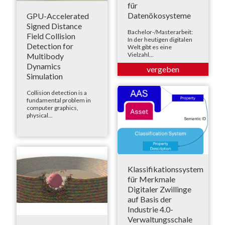
für
Datenökosysteme
GPU-Accelerated
Signed Distance
Bachelor-/Masterarbeit:
Field Collision
In der heutigen digitalen
Detection for
Welt gibt es eine
Vielzahl...
Multibody
Dynamics
Simulation
Collision detection is a
fundamental problem in
computer graphics,
physical...
Klassifikationssystem
für Merkmale
Digitaler Zwillinge
auf Basis der
Industrie 4.0-
Verwaltungsschale