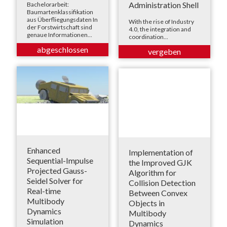
Administration Shell
Bachelorarbeit:
Baumartenklassifikation
aus Überfliegungsdaten In
With the rise of Industry
der Forstwirtschaft sind
4.0, the integration and
genaue Informationen...
coordination...
Enhanced
Implementation of
Sequential-Impulse
the Improved GJK
Projected Gauss-
Algorithm for
Seidel Solver for
Collision Detection
Real-time
Between Convex
Multibody
Objects in
Dynamics
Multibody
Simulation
Dynamics