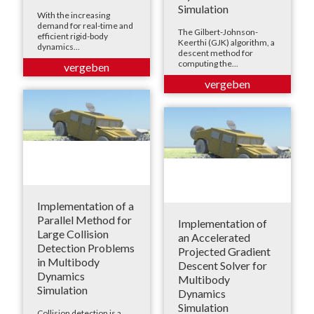
Simulation
With the increasing
demand for real-time and
The Gilbert-Johnson-
efficient rigid-body
Keerthi (GJK) algorithm, a
dynamics...
descent method for
computing the...
Implementation of a
Parallel Method for
Implementation of
Large Collision
an Accelerated
Detection Problems
Projected Gradient
in Multibody
Descent Solver for
Dynamics
Multibody
Simulation
Dynamics
Simulation
Collision detection is a