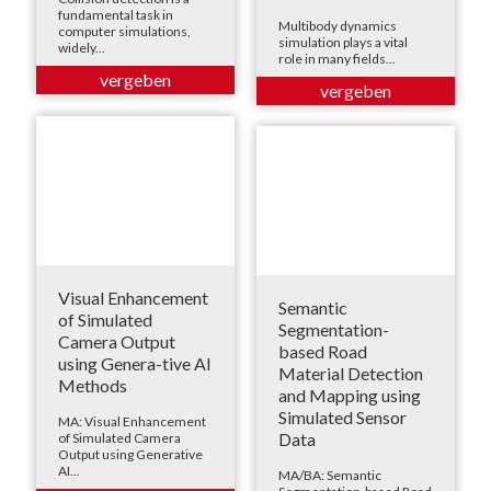
fundamental task in
Multibody dynamics
computer simulations,
simulation plays a vital
widely...
role in many fields...
Visual Enhancement
Semantic
of Simulated
Segmentation-
Camera Output
based Road
using Genera-tive AI
Material Detection
Methods
and Mapping using
Simulated Sensor
MA: Visual Enhancement
Data
of Simulated Camera
Output using Generative
AI...
MA/BA: Semantic