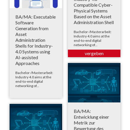
Compatible Cyber-
Physical Systems
Based on the Asset
BA/MA: Executable
Administration Shell
Software
Generation from
Bachelor-/Masterarbeit:
Asset
Industry 4.0 aims at the
Administration
end-to-end digital
networking of...
Shells for Industry-
4.0 Systems using
AI-assisted
Approaches
Bachelor-/Masterarbeit:
Industry 4.0 aims at the
end-to-end digital
networking of...
BA/MA:
Entwicklung einer
Metrik zur
Bewertung des