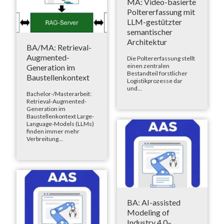
MA: Video-basierte
Poltererfassung mit
LLM-gestützter
semantischer
Architektur
BA/MA: Retrieval-
Augmented-
Die Poltererfassung stellt
einen zentralen
Generation im
Bestandteil forstlicher
Baustellenkontext
Logistikprozesse dar
und...
Bachelor-/Masterarbeit:
Retrieval-Augmented-
Generation im
Baustellenkontext Large-
Language-Models (LLMs)
finden immer mehr
Verbreitung...
BA: AI-assisted
Modeling of
Industry 4.0–