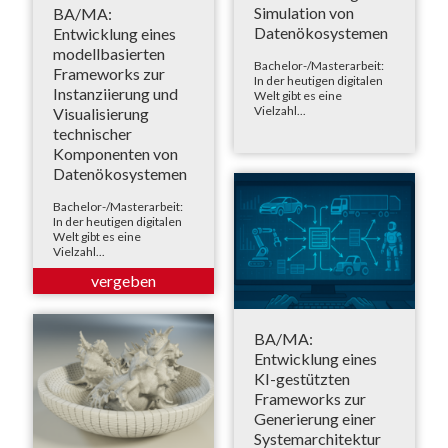
Simulation von
BA/MA:
Datenökosystemen
Entwicklung eines
modellbasierten
Bachelor-/Masterarbeit:
Frameworks zur
In der heutigen digitalen
Instanziierung und
Welt gibt es eine
Vielzahl...
Visualisierung
technischer
Komponenten von
Datenökosystemen
Bachelor-/Masterarbeit:
In der heutigen digitalen
Welt gibt es eine
Vielzahl...
BA/MA:
Entwicklung eines
KI-gestützten
Frameworks zur
Generierung einer
Systemarchitektur