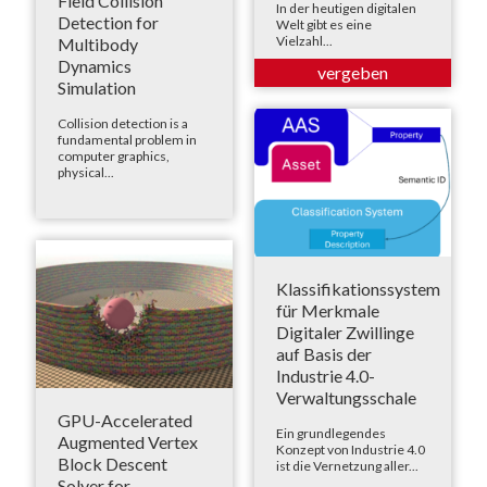
Field Collision
In der heutigen digitalen
Detection for
Welt gibt es eine
Vielzahl...
Multibody
Dynamics
Simulation
Collision detection is a
fundamental problem in
computer graphics,
physical...
Klassifikationssystem
für Merkmale
Digitaler Zwillinge
auf Basis der
Industrie 4.0-
Verwaltungsschale
GPU-Accelerated
Ein grundlegendes
Augmented Vertex
Konzept von Industrie 4.0
Block Descent
ist die Vernetzung aller...
Solver for