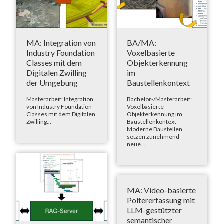
MA: Integration von
BA/MA:
Industry Foundation
Voxelbasierte
Classes mit dem
Objekterkennung
Digitalen Zwilling
im
der Umgebung
Baustellenkontext
Masterarbeit: Integration
Bachelor-/Masterarbeit:
von Industry Foundation
Voxelbasierte
Classes mit dem Digitalen
Objekterkennung im
Zwilling...
Baustellenkontext
Moderne Baustellen
setzen zunehmend
neue...
MA: Video-basierte
Poltererfassung mit
LLM-gestützter
semantischer