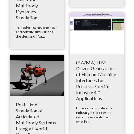
Multibody
Dynamics
Simulation
In modern game engines
and robotic simulations,
the demands for...
(BA/MA) LLM-
Driven Generation
of Human-Machine
Interfaces for
Process-Specific
Industry 4.0
Applications
Real-Time
Human participation in
Simulation of
Industry 4.0 processes
Articulated
remains essential —
whether...
Multibody Systems
Using a Hybrid