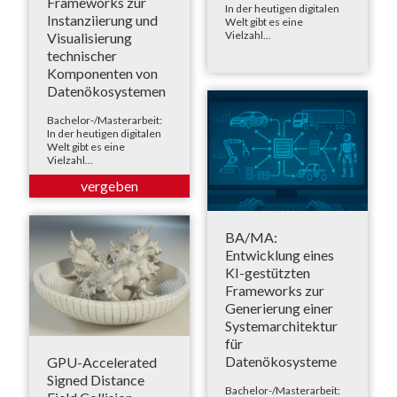
Frameworks zur
In der heutigen digitalen
Instanziierung und
Welt gibt es eine
Vielzahl...
Visualisierung
technischer
Komponenten von
Datenökosystemen
Bachelor-/Masterarbeit:
In der heutigen digitalen
Welt gibt es eine
Vielzahl...
BA/MA:
Entwicklung eines
KI-gestützten
Frameworks zur
Generierung einer
Systemarchitektur
für
Datenökosysteme
GPU-Accelerated
Signed Distance
Bachelor-/Masterarbeit: