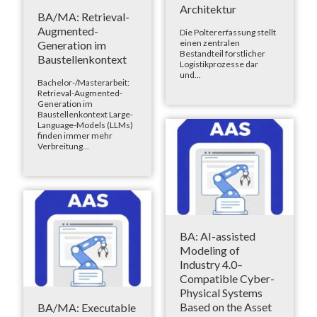
Architektur
BA/MA: Retrieval-
Augmented-
Die Poltererfassung stellt
einen zentralen
Generation im
Bestandteil forstlicher
Baustellenkontext
Logistikprozesse dar
und...
Bachelor-/Masterarbeit:
Retrieval-Augmented-
Generation im
Baustellenkontext Large-
Language-Models (LLMs)
finden immer mehr
Verbreitung...
BA: AI-assisted
Modeling of
Industry 4.0–
Compatible Cyber-
Physical Systems
Based on the Asset
BA/MA: Executable