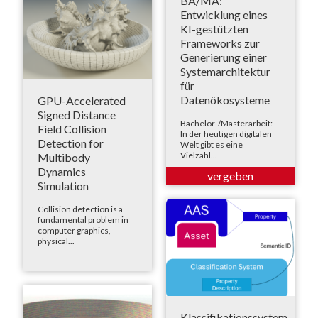
BA/MA:
Entwicklung eines
KI-gestützten
Frameworks zur
Generierung einer
Systemarchitektur
für
Datenökosysteme
GPU-Accelerated
Signed Distance
Bachelor-/Masterarbeit:
Field Collision
In der heutigen digitalen
Detection for
Welt gibt es eine
Vielzahl...
Multibody
Dynamics
Simulation
Collision detection is a
fundamental problem in
computer graphics,
physical...
Klassifikationssystem