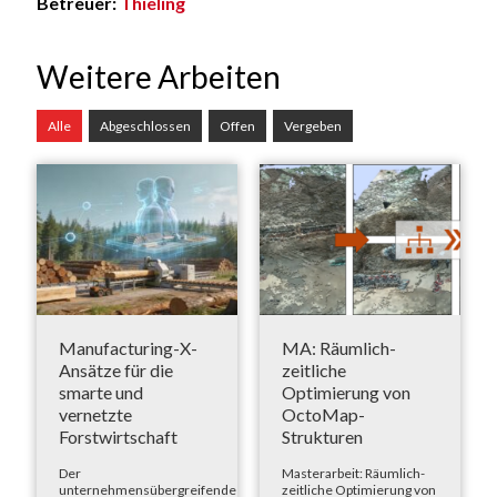
Betreuer:
Thieling
Weitere Arbeiten
Alle
Abgeschlossen
Offen
Vergeben
Manufacturing-X-
MA: Räumlich-
Ansätze für die
zeitliche
smarte und
Optimierung von
vernetzte
OctoMap-
Forstwirtschaft
Strukturen
Der
Masterarbeit: Räumlich-
unternehmensübergreifende
zeitliche Optimierung von