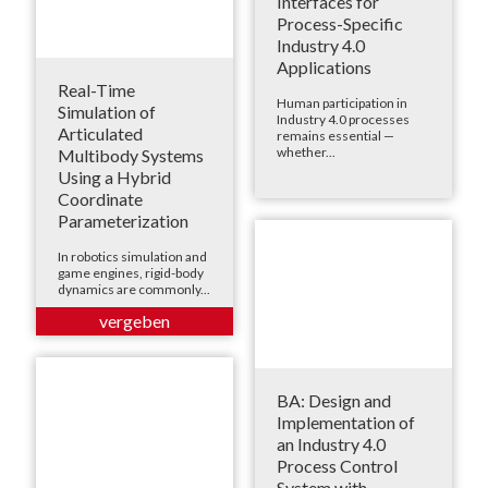
Interfaces for
Process-Specific
Industry 4.0
Applications
Real-Time
Human participation in
Simulation of
Industry 4.0 processes
Articulated
remains essential —
whether...
Multibody Systems
Using a Hybrid
Coordinate
Parameterization
In robotics simulation and
game engines, rigid-body
dynamics are commonly...
BA: Design and
Implementation of
an Industry 4.0
Process Control
System with