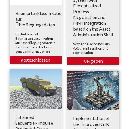
Decentralized
Process
Baumartenklassifikation
Negotiation and
aus
HMI Integration
Überfliegungsdaten
based on the Asset
Administration Shell
Bachelorarbeit:
Baumartenklassifikation
aus Überfliegungsdaten In
With the rise of Industry
der Forstwirtschaft sind
4.0, the integration and
genaue Informationen...
coordination...
Enhanced
Implementation of
Sequential-Impulse
the Improved GJK
Projected Gauss-