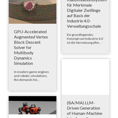
für Merkmale
Digitaler Zwillinge
auf Basis der
Industrie 4.0-
Verwaltungsschale
GPU-Accelerated
Ein grundlegendes
Augmented Vertex
Konzept von Industrie 4.0
Block Descent
ist die Vernetzung aller...
Solver for
Multibody
Dynamics
Simulation
In modern game engines
and robotic simulations,
the demands for...
(BA/MA) LLM-
Driven Generation
of Human-Machine