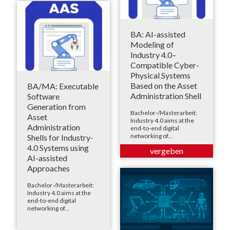
BA: AI-assisted
Modeling of
Industry 4.0–
Compatible Cyber-
Physical Systems
Based on the Asset
BA/MA: Executable
Administration Shell
Software
Generation from
Bachelor-/Masterarbeit:
Asset
Industry 4.0 aims at the
Administration
end-to-end digital
networking of...
Shells for Industry-
4.0 Systems using
AI-assisted
Approaches
Bachelor-/Masterarbeit:
Industry 4.0 aims at the
end-to-end digital
networking of...