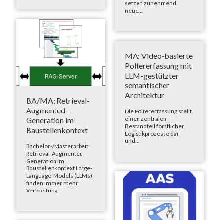
setzen zunehmend
neue...
MA: Video-basierte
Poltererfassung mit
LLM-gestützter
semantischer
Architektur
BA/MA: Retrieval-
Augmented-
Die Poltererfassung stellt
einen zentralen
Generation im
Bestandteil forstlicher
Baustellenkontext
Logistikprozesse dar
und...
Bachelor-/Masterarbeit:
Retrieval-Augmented-
Generation im
Baustellenkontext Large-
Language-Models (LLMs)
finden immer mehr
Verbreitung...