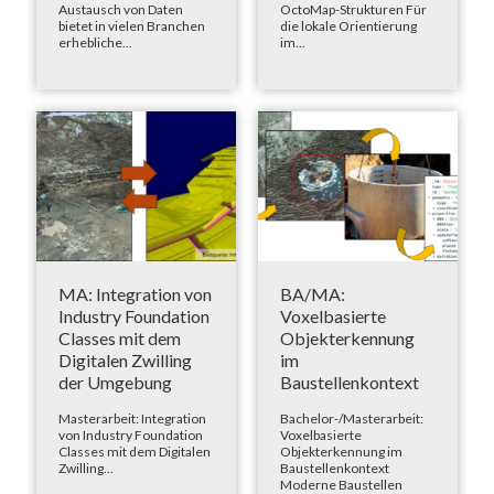
Austausch von Daten
OctoMap-Strukturen Für
bietet in vielen Branchen
die lokale Orientierung
erhebliche...
im...
MA: Integration von
BA/MA:
Industry Foundation
Voxelbasierte
Classes mit dem
Objekterkennung
Digitalen Zwilling
im
der Umgebung
Baustellenkontext
Masterarbeit: Integration
Bachelor-/Masterarbeit:
von Industry Foundation
Voxelbasierte
Classes mit dem Digitalen
Objekterkennung im
Zwilling...
Baustellenkontext
Moderne Baustellen