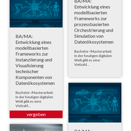
BA/MA:
Entwicklung eines
modellbasierten
Frameworks zur
prozessbasierten
Orchestrierung und
Simulation von
BA/MA:
Datenökosystemen
Entwicklung eines
modellbasierten
Bachelor-/Masterarbeit:
Frameworks zur
In der heutigen digitalen
Instanziierung und
Welt gibt es eine
Vielzahl...
Visualisierung
technischer
Komponenten von
Datenökosystemen
Bachelor-/Masterarbeit:
In der heutigen digitalen
Welt gibt es eine
Vielzahl...