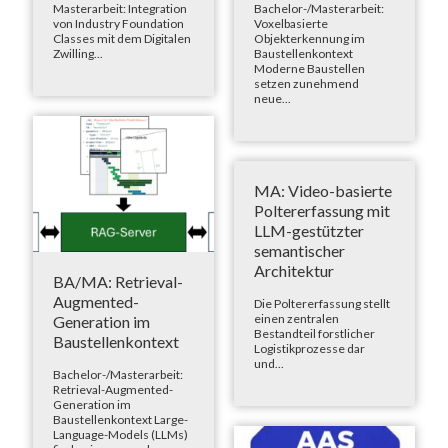
Masterarbeit: Integration
Bachelor-/Masterarbeit:
von Industry Foundation
Voxelbasierte
Classes mit dem Digitalen
Objekterkennung im
Zwilling...
Baustellenkontext
Moderne Baustellen
setzen zunehmend
neue...
MA: Video-basierte
Poltererfassung mit
LLM-gestützter
semantischer
Architektur
BA/MA: Retrieval-
Augmented-
Die Poltererfassung stellt
einen zentralen
Generation im
Bestandteil forstlicher
Baustellenkontext
Logistikprozesse dar
und...
Bachelor-/Masterarbeit:
Retrieval-Augmented-
Generation im
Baustellenkontext Large-
Language-Models (LLMs)