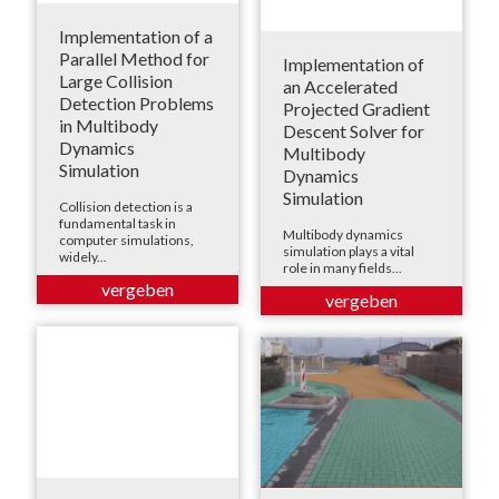
Implementation of a
Parallel Method for
Implementation of
Large Collision
an Accelerated
Detection Problems
Projected Gradient
in Multibody
Descent Solver for
Dynamics
Multibody
Simulation
Dynamics
Simulation
Collision detection is a
fundamental task in
Multibody dynamics
computer simulations,
simulation plays a vital
widely...
role in many fields...