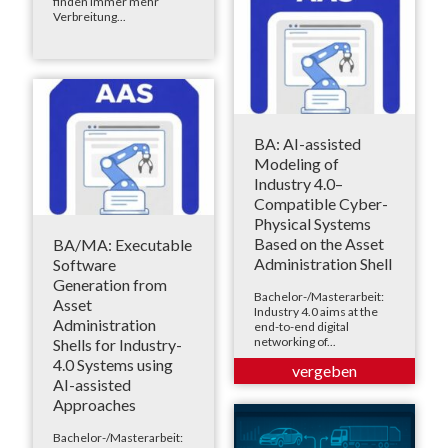
finden immer mehr
Verbreitung...
BA: AI-assisted
Modeling of
Industry 4.0–
Compatible Cyber-
Physical Systems
Based on the Asset
BA/MA: Executable
Administration Shell
Software
Generation from
Bachelor-/Masterarbeit:
Asset
Industry 4.0 aims at the
Administration
end-to-end digital
networking of...
Shells for Industry-
4.0 Systems using
AI-assisted
Approaches
Bachelor-/Masterarbeit: