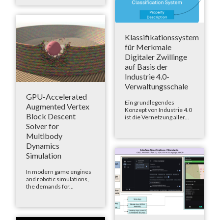
Klassifikationssystem
für Merkmale
Digitaler Zwillinge
auf Basis der
Industrie 4.0-
Verwaltungsschale
GPU-Accelerated
Ein grundlegendes
Augmented Vertex
Konzept von Industrie 4.0
Block Descent
ist die Vernetzung aller...
Solver for
Multibody
Dynamics
Simulation
In modern game engines
and robotic simulations,
the demands for...