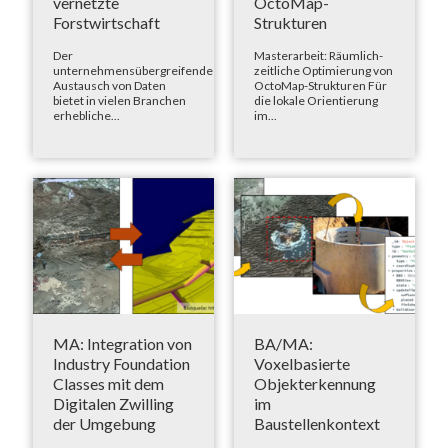
vernetzte
OctoMap-
Forstwirtschaft
Strukturen
Der
Masterarbeit: Räumlich-
unternehmensübergreifende
zeitliche Optimierung von
Austausch von Daten
OctoMap-Strukturen Für
bietet in vielen Branchen
die lokale Orientierung
erhebliche...
im...
MA: Integration von
BA/MA:
Industry Foundation
Voxelbasierte
Classes mit dem
Objekterkennung
Digitalen Zwilling
im
der Umgebung
Baustellenkontext