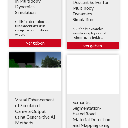
in Multibody
Descent Solver for
Dynamics
Multibody
Simulation
Dynamics
Simulation
Collision detection is a
fundamental task in
Multibody dynamics
computer simulations,
simulation plays a vital
widely...
role in many fields...
Visual Enhancement
Semantic
of Simulated
Segmentation-
Camera Output
based Road
using Genera-tive AI
Material Detection
Methods
and Mapping using