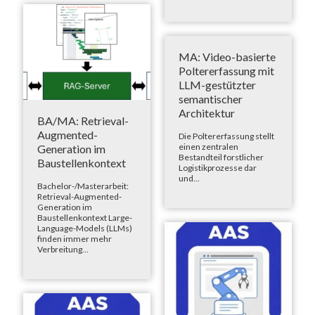
MA: Video-basierte
Poltererfassung mit
LLM-gestützter
semantischer
Architektur
BA/MA: Retrieval-
Augmented-
Die Poltererfassung stellt
einen zentralen
Generation im
Bestandteil forstlicher
Baustellenkontext
Logistikprozesse dar
und...
Bachelor-/Masterarbeit:
Retrieval-Augmented-
Generation im
Baustellenkontext Large-
Language-Models (LLMs)
finden immer mehr
Verbreitung...