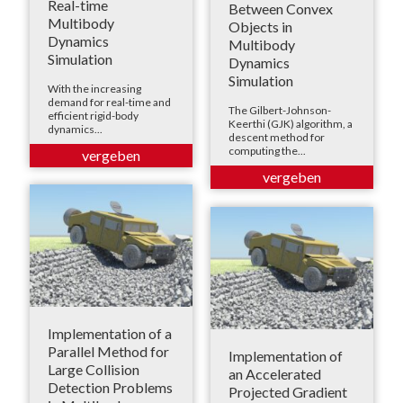
Real-time
Between Convex
Multibody
Objects in
Dynamics
Multibody
Simulation
Dynamics
Simulation
With the increasing
demand for real-time and
The Gilbert-Johnson-
efficient rigid-body
Keerthi (GJK) algorithm, a
dynamics...
descent method for
computing the...
Implementation of a
Parallel Method for
Implementation of
Large Collision
an Accelerated
Detection Problems
Projected Gradient