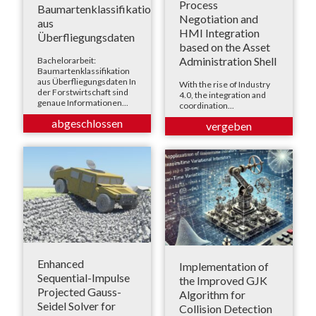
Process
Baumartenklassifikation
Negotiation and
aus
HMI Integration
Überfliegungsdaten
based on the Asset
Administration Shell
Bachelorarbeit:
Baumartenklassifikation
aus Überfliegungsdaten In
With the rise of Industry
der Forstwirtschaft sind
4.0, the integration and
genaue Informationen...
coordination...
Enhanced
Implementation of
Sequential-Impulse
the Improved GJK
Projected Gauss-
Algorithm for
Seidel Solver for
Collision Detection