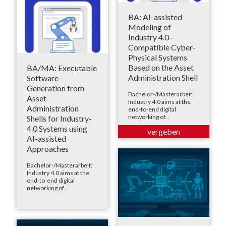
BA: AI-assisted
Modeling of
Industry 4.0–
Compatible Cyber-
Physical Systems
Based on the Asset
BA/MA: Executable
Administration Shell
Software
Generation from
Bachelor-/Masterarbeit:
Asset
Industry 4.0 aims at the
Administration
end-to-end digital
networking of...
Shells for Industry-
4.0 Systems using
AI-assisted
Approaches
Bachelor-/Masterarbeit:
Industry 4.0 aims at the
end-to-end digital
networking of...