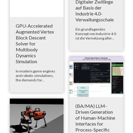
Digitaler Zwillinge
auf Basis der
Industrie 4.0-
Verwaltungsschale
GPU-Accelerated
Ein grundlegendes
Augmented Vertex
Konzept von Industrie 4.0
Block Descent
ist die Vernetzung aller...
Solver for
Multibody
Dynamics
Simulation
In modern game engines
and robotic simulations,
the demands for...
(BA/MA) LLM-
Driven Generation
of Human-Machine
Interfaces for
Process-Specific