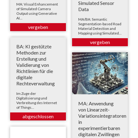
Simulated Sensor
MA: Visual Enhancement
Data
of Simulated Camera
Output using Generative
AI...
MA/BA: Semantic
Segmentation-based Road
Material Detection and
Mapping using Simulated...
BA: KI gestützte
Methoden zur
Erstellung und
Validierung von
Richtlinien für die
digitale
Rechteverwaltung
Im Zuge der
Digitalisierung und
MA: Anwendung
Verbreitung des Internet
of Things...
von Linearzeit-
Variationsintegratoren
in
experimentierbaren
digitalen Zwillingen