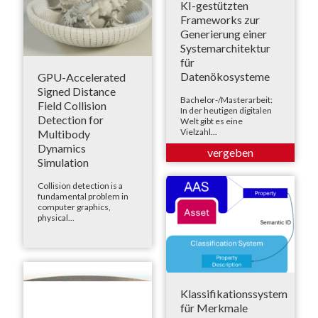
KI-gestützten
Frameworks zur
Generierung einer
Systemarchitektur
für
Datenökosysteme
GPU-Accelerated
Signed Distance
Bachelor-/Masterarbeit:
Field Collision
In der heutigen digitalen
Detection for
Welt gibt es eine
Vielzahl...
Multibody
Dynamics
Simulation
Collision detection is a
fundamental problem in
computer graphics,
physical...
Klassifikationssystem
für Merkmale