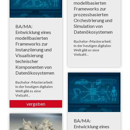
modellbasierten
Frameworks zur
prozessbasierten
Orchestrierung und
Simulation von
BA/MA:
Datenökosystemen
Entwicklung eines
modellbasierten
Bachelor-/Masterarbeit:
Frameworks zur
In der heutigen digitalen
Instanziierung und
Welt gibt es eine
Vielzahl...
Visualisierung
technischer
Komponenten von
Datenökosystemen
Bachelor-/Masterarbeit:
In der heutigen digitalen
Welt gibt es eine
Vielzahl...
BA/MA:
Entwicklung eines