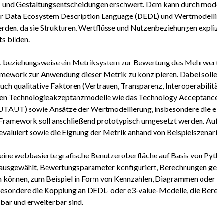
ns- und Gestaltungsentscheidungen erschwert. Dem kann durch mod
er Data Ecosystem Description Language (DEDL) und Wertmodelli
den, da sie Strukturen, Wertflüsse und Nutzenbeziehungen expliz
s bilden.
trik beziehungsweise ein Metriksystem zur Bewertung des Mehrwe
ramework zur Anwendung dieser Metrik zu konzipieren. Dabei sol
uch qualitative Faktoren (Vertrauen, Transparenz, Interoperabili
nnen Technologieakzeptanzmodelle wie das Technology Acceptanc
UTAUT) sowie Ansätze der Wertmodellierung, insbesondere die e
Framework soll anschließend prototypisch umgesetzt werden. Auf
 evaluiert sowie die Eignung der Metrik anhand von Beispielszenar
 eine webbasierte grafische Benutzeroberfläche auf Basis von Pyth
ausgewählt, Bewertungsparameter konfiguriert, Berechnungen ges
 können, zum Beispiel in Form von Kennzahlen, Diagrammen oder
sbesondere die Kopplung an DEDL- oder e3-value-Modelle, die Ber
hbar und erweiterbar sind.