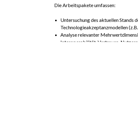
Die Arbeitspakete umfassen:
Untersuchung des aktuellen Stands 
Technologieakzeptanzmodellen (z.B
Analyse relevanter Mehrwertdimensi
Interoperabilität, Vertrauen, Nutze
Untersuchung geeigneter Modellieru
beispielsweise der e3-value modelin
Entwicklung einer auf DEDL aufbaue
qualitative Aspekte integriert
Entwicklung eines modularen Framew
Ergebnisse strukturiert aufbereitet
Prototypische Implementierung des e
Metrikberechnung und Visualisierung
Anwendung und Evaluation der Metrik
und praktischen Einsetzbarkeit de
Betreuer:
Klöpper