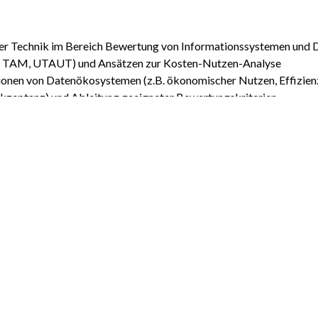
der Technik im Bereich Bewertung von Informationssystemen und 
. TAM, UTAUT) und Ansätzen zur Kosten-Nutzen-Analyse
onen von Datenökosystemen (z.B. ökonomischer Nutzen, Effizienz
rakzeptanz) und Ableitung geeigneter Bewertungskriterien
ngssprachen zur Abbildung von Wertflüssen und Kosten-Nutzen-
g language
nden Metrik zur Bewertung des Mehrwerts von Datenökosystemen,
orks, das mittels DEDL modellierte Datenökosysteme einliest, di
ntwickelten Frameworks mittels Python Flask sowie Angular oder V
 in eine grafische Benutzeroberfläche
 anhand ausgewählter Beispiel-Datenökosysteme, inklusive Diskus
r Mehrwertbewertung