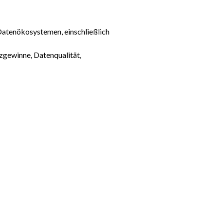
Datenökosystemen, einschließlich
gewinne, Datenqualität,
Strukturen in Datenökosystemen,
 das sowohl quantitative als auch
e entwickelte Metrik anwendet und
ue, einschließlich Integration der
sion der Aussagekraft, Sensitivität