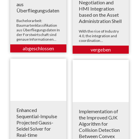
Negotiation and
aus
HMI Integration
Überfliegungsdaten
based on the Asset
Administration Shell
Bachelorarbeit:
Baumartenklassifikation
aus Überfliegungsdaten In
With the rise of Industry
der Forstwirtschaft sind
4.0, the integration and
genaue Informationen...
coordination...
Enhanced
Implementation of
Sequential-Impulse
the Improved GJK
Projected Gauss-
Algorithm for
Seidel Solver for
Collision Detection
Real-time
Between Convex