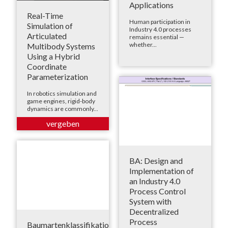
Applications
Real-Time
Human participation in
Simulation of
Industry 4.0 processes
Articulated
remains essential —
whether...
Multibody Systems
Using a Hybrid
Coordinate
Parameterization
In robotics simulation and
game engines, rigid-body
dynamics are commonly...
BA: Design and
Implementation of
an Industry 4.0
Process Control
System with
Decentralized
Process
Baumartenklassifikation