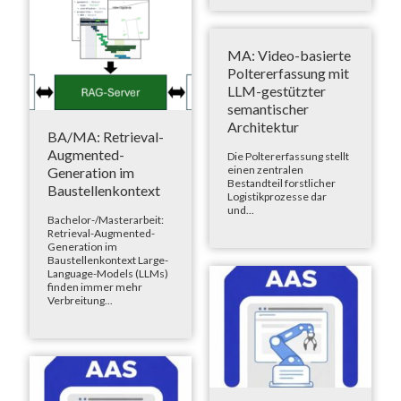
MA: Video-basierte
Poltererfassung mit
LLM-gestützter
semantischer
Architektur
BA/MA: Retrieval-
Augmented-
Die Poltererfassung stellt
einen zentralen
Generation im
Bestandteil forstlicher
Baustellenkontext
Logistikprozesse dar
und...
Bachelor-/Masterarbeit:
Retrieval-Augmented-
Generation im
Baustellenkontext Large-
Language-Models (LLMs)
finden immer mehr
Verbreitung...