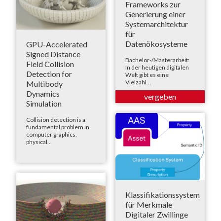
Frameworks zur
Generierung einer
Systemarchitektur
für
Datenökosysteme
GPU-Accelerated
Signed Distance
Bachelor-/Masterarbeit:
Field Collision
In der heutigen digitalen
Detection for
Welt gibt es eine
Vielzahl...
Multibody
Dynamics
Simulation
Collision detection is a
fundamental problem in
computer graphics,
physical...
Klassifikationssystem
für Merkmale
Digitaler Zwillinge