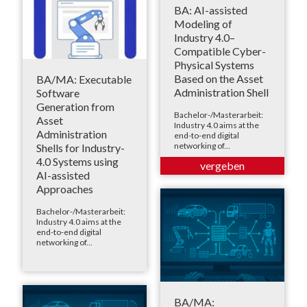
BA: AI-assisted
Modeling of
Industry 4.0–
Compatible Cyber-
Physical Systems
Based on the Asset
BA/MA: Executable
Administration Shell
Software
Generation from
Bachelor-/Masterarbeit:
Asset
Industry 4.0 aims at the
Administration
end-to-end digital
networking of...
Shells for Industry-
4.0 Systems using
AI-assisted
Approaches
Bachelor-/Masterarbeit:
Industry 4.0 aims at the
end-to-end digital
networking of...
BA/MA: