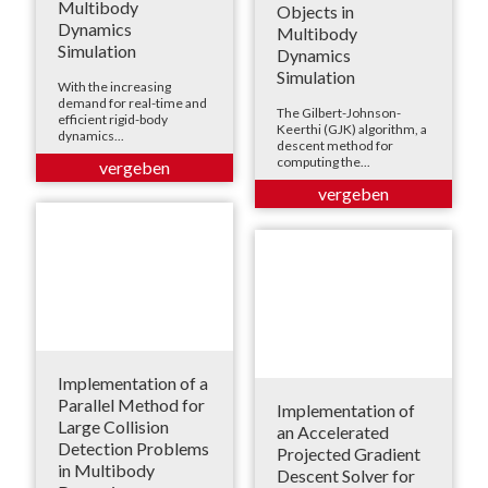
Multibody
Objects in
Dynamics
Multibody
Simulation
Dynamics
Simulation
With the increasing
demand for real-time and
The Gilbert-Johnson-
efficient rigid-body
Keerthi (GJK) algorithm, a
dynamics...
descent method for
computing the...
Implementation of a
Parallel Method for
Implementation of
Large Collision
an Accelerated
Detection Problems
Projected Gradient
in Multibody
Descent Solver for