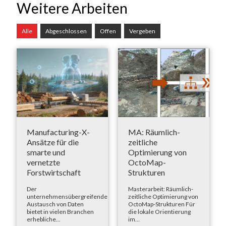
Weitere Arbeiten
Alle
Abgeschlossen
Offen
Vergeben
Manufacturing-X-
MA: Räumlich-
Ansätze für die
zeitliche
smarte und
Optimierung von
vernetzte
OctoMap-
Forstwirtschaft
Strukturen
Der
Masterarbeit: Räumlich-
unternehmensübergreifende
zeitliche Optimierung von
Austausch von Daten
OctoMap-Strukturen Für
bietet in vielen Branchen
die lokale Orientierung
erhebliche...
im...