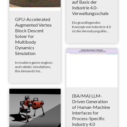
auf Basis der
Industrie 4.0-
Verwaltungsschale
GPU-Accelerated
Ein grundlegendes
Augmented Vertex
Konzept von Industrie 4.0
Block Descent
ist die Vernetzung aller...
Solver for
Multibody
Dynamics
Simulation
In modern game engines
and robotic simulations,
the demands for...
(BA/MA) LLM-
Driven Generation
of Human-Machine
Interfaces for
Process-Specific
Industry 4.0