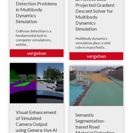
Detection Problems
Projected Gradient
in Multibody
Descent Solver for
Dynamics
Multibody
Simulation
Dynamics
Simulation
Collision detection is a
fundamental task in
Multibody dynamics
computer simulations,
simulation plays a vital
widely...
role in many fields...
Visual Enhancement
Semantic
of Simulated
Segmentation-
Camera Output
based Road
using Genera-tive AI
Material Detection