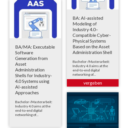
BA: AI-assisted
Modeling of
Industry 4.0–
Compatible Cyber-
Physical Systems
Based on the Asset
BA/MA: Executable
Administration Shell
Software
Generation from
Bachelor-/Masterarbeit:
Asset
Industry 4.0 aims at the
Administration
end-to-end digital
networking of...
Shells for Industry-
4.0 Systems using
AI-assisted
Approaches
Bachelor-/Masterarbeit:
Industry 4.0 aims at the
end-to-end digital
networking of...