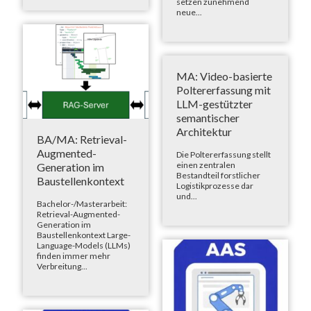
setzen zunehmend
neue...
MA: Video-basierte
Poltererfassung mit
LLM-gestützter
semantischer
Architektur
BA/MA: Retrieval-
Augmented-
Die Poltererfassung stellt
einen zentralen
Generation im
Bestandteil forstlicher
Baustellenkontext
Logistikprozesse dar
und...
Bachelor-/Masterarbeit:
Retrieval-Augmented-
Generation im
Baustellenkontext Large-
Language-Models (LLMs)
finden immer mehr
Verbreitung...