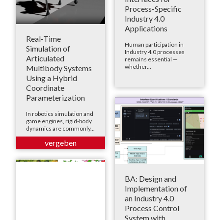
Process-Specific
Industry 4.0
Applications
Real-Time
Human participation in
Simulation of
Industry 4.0 processes
Articulated
remains essential —
whether...
Multibody Systems
Using a Hybrid
Coordinate
Parameterization
In robotics simulation and
game engines, rigid-body
dynamics are commonly...
BA: Design and
Implementation of
an Industry 4.0
Process Control
System with