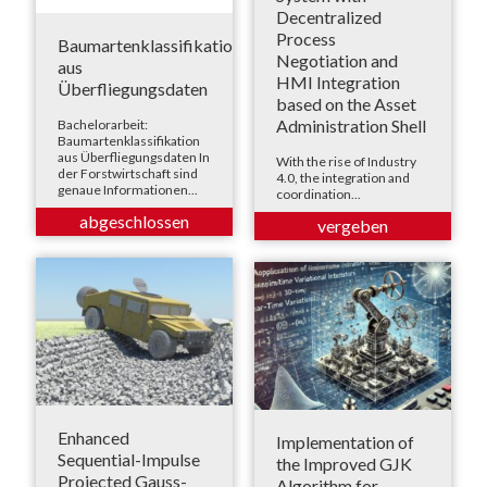
Decentralized
Process
Baumartenklassifikation
Negotiation and
aus
HMI Integration
Überfliegungsdaten
based on the Asset
Administration Shell
Bachelorarbeit:
Baumartenklassifikation
aus Überfliegungsdaten In
With the rise of Industry
der Forstwirtschaft sind
4.0, the integration and
genaue Informationen...
coordination...
Enhanced
Implementation of
Sequential-Impulse
the Improved GJK
Projected Gauss-
Algorithm for