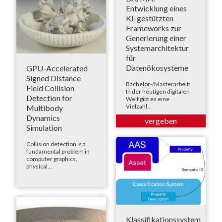
Entwicklung eines
KI-gestützten
Frameworks zur
Generierung einer
Systemarchitektur
für
Datenökosysteme
GPU-Accelerated
Signed Distance
Bachelor-/Masterarbeit:
Field Collision
In der heutigen digitalen
Detection for
Welt gibt es eine
Vielzahl...
Multibody
Dynamics
Simulation
Collision detection is a
fundamental problem in
computer graphics,
physical...
Klassifikationssystem