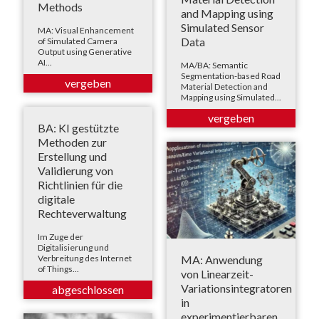
Methods
and Mapping using
Simulated Sensor
MA: Visual Enhancement
Data
of Simulated Camera
Output using Generative
AI...
MA/BA: Semantic
Segmentation-based Road
Material Detection and
Mapping using Simulated...
BA: KI gestützte
Methoden zur
Erstellung und
Validierung von
Richtlinien für die
digitale
Rechteverwaltung
Im Zuge der
Digitalisierung und
MA: Anwendung
Verbreitung des Internet
of Things...
von Linearzeit-
Variationsintegratoren
in
experimentierbaren