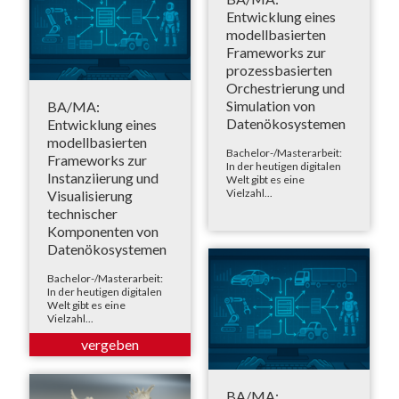
Entwicklung eines
modellbasierten
Frameworks zur
prozessbasierten
Orchestrierung und
Simulation von
BA/MA:
Datenökosystemen
Entwicklung eines
modellbasierten
Bachelor-/Masterarbeit:
Frameworks zur
In der heutigen digitalen
Instanziierung und
Welt gibt es eine
Vielzahl...
Visualisierung
technischer
Komponenten von
Datenökosystemen
Bachelor-/Masterarbeit:
In der heutigen digitalen
Welt gibt es eine
Vielzahl...
BA/MA: