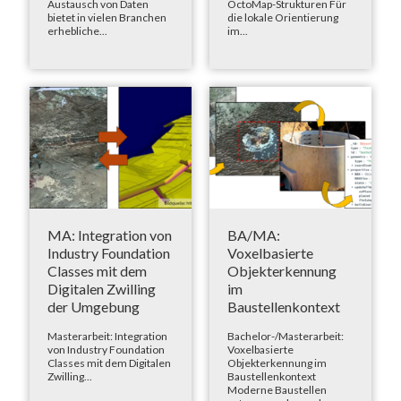
Austausch von Daten
OctoMap-Strukturen Für
bietet in vielen Branchen
die lokale Orientierung
erhebliche...
im...
MA: Integration von
BA/MA:
Industry Foundation
Voxelbasierte
Classes mit dem
Objekterkennung
Digitalen Zwilling
im
der Umgebung
Baustellenkontext
Masterarbeit: Integration
Bachelor-/Masterarbeit:
von Industry Foundation
Voxelbasierte
Classes mit dem Digitalen
Objekterkennung im
Zwilling...
Baustellenkontext
Moderne Baustellen