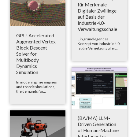
für Merkmale
Digitaler Zwillinge
auf Basis der
Industrie 4.0-
Verwaltungsschale
GPU-Accelerated
Ein grundlegendes
Augmented Vertex
Konzept von Industrie 4.0
Block Descent
ist die Vernetzung aller...
Solver for
Multibody
Dynamics
Simulation
In modern game engines
and robotic simulations,
the demands for...
(BA/MA) LLM-
Driven Generation
of Human-Machine
Interfaces for