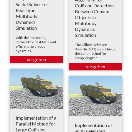
Seidel Solver for
Collision Detection
Real-time
Between Convex
Multibody
Objects in
Dynamics
Multibody
Simulation
Dynamics
Simulation
With the increasing
demand for real-time and
The Gilbert-Johnson-
efficient rigid-body
Keerthi (GJK) algorithm, a
dynamics...
descent method for
computing the...
Implementation of a
Parallel Method for
Implementation of
Large Collision
an Accelerated