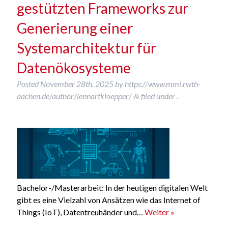
gestützten Frameworks zur
Generierung einer
Systemarchitektur für
Datenökosysteme
Posted
November 28th, 2025
by
https://www.mmi.rwth-
aachen.de/author/lennartkloepper/
filed under .
&
Bachelor-/Masterarbeit: In der heutigen digitalen Welt
gibt es eine Vielzahl von Ansätzen wie das Internet of
Things (IoT), Datentreuhänder und…
Weiter »