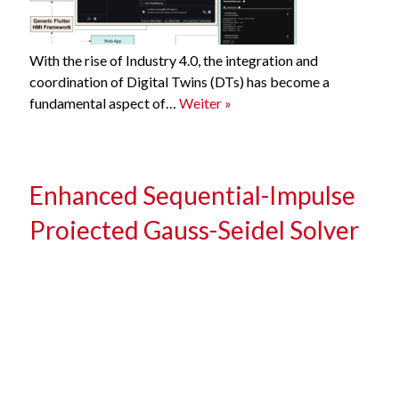
With the rise of Industry 4.0, the integration and
coordination of Digital Twins (DTs) has become a
fundamental aspect of…
Weiter »
Enhanced Sequential-Impulse
Projected Gauss-Seidel Solver
for Real-time Multibody
Dynamics Simulation
Posted
Mai 16th, 2025
by
https://www.mmi.rwth-
aachen.de/author/longxiangshao/
filed under .
&