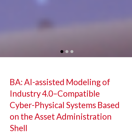
BA: AI-assisted Modeling of
Industry 4.0–Compatible
Cyber-Physical Systems Based
on the Asset Administration
Shell