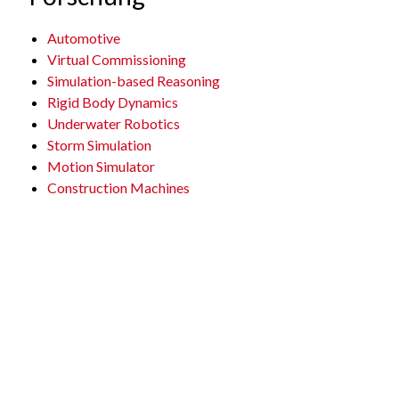
Automotive
Virtual Commissioning
Simulation-based Reasoning
Rigid Body Dynamics
Underwater Robotics
Storm Simulation
Motion Simulator
Construction Machines
International Space Station
3D Simulation Technology
3D Control Technology
Environment Modelling
Virtual Reality
Projective Virtual Reality
Virtual Testbeds
Exploration Robots
Satellite Servicing