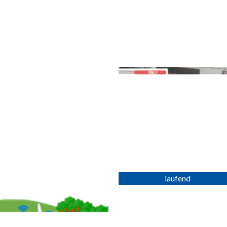
Anwendung in der Forstwirtschaft
Unterstützung des
Unternehmensübergreifende
Maschinenbedieners in
Verknüpfung...
betrieblichen Trainings-...
mehr erfahren >>
mehr erfahren >>
CC4Wind
OUTREACH
27. Februar 2024
11. Juli 2023
Das Projekt „Climate Community
Verbundvorhaben zur Entwicklung,
for Wind“ (CC4Wind) untersucht
prototypischen Umsetzung und
die Akzeptanz von Windkraft....
Bewertung eines neuen
Maschinenkonzepts zur
mehr erfahren >>
Mechanisierung...
mehr erfahren >>
T-EXDIZ
Virtual Robotics Lab