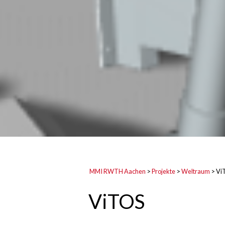
MMI RWTH Aachen
>
Projekte
>
Weltraum
>
Vi
ViTOS