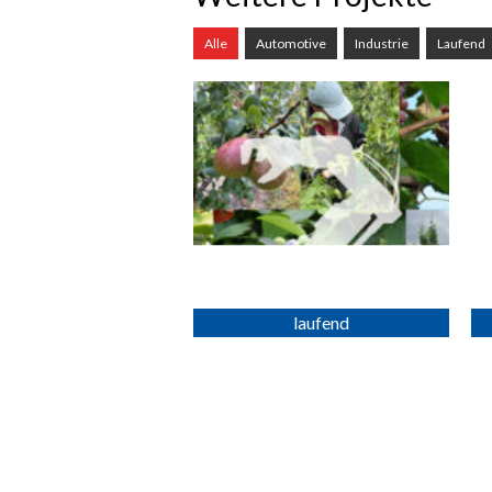
Alle
Automotive
Industrie
Laufend
SmaSiKaFE
6. März 2025
Ziel des Vorhabens SmaSiKaFE
(„Smarte und sichere
Kalamitätsflächenernte“) ist es, die
Ernte...
mehr erfahren >>
CO2For-IT
6. März 2025
Ziel des Forschungsvorhabens
CO2For-IT ist die Entwicklung,