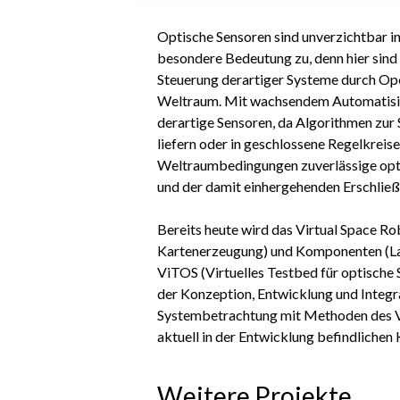
Optische Sensoren sind unverzichtbar 
besondere Bedeutung zu, denn hier sin
Steuerung derartiger Systeme durch Ope
Weltraum. Mit wachsendem Automatisie
derartige Sensoren, da Algorithmen zur
liefern oder in geschlossene Regelkreis
Weltraumbedingungen zuverlässige opti
und der damit einhergehenden Erschlie
Bereits heute wird das Virtual Space Ro
Kartenerzeugung) und Komponenten (Lauf
ViTOS (Virtuelles Testbed für optische
LivLabPRoFruit
der Konzeption, Entwicklung und Integr
10. Juni 2026
Systembetrachtung mit Methoden des Vi
Living Lab für Präzision und
aktuell in der Entwicklung befindliche
Robotisierung im Obstbau
Obstbauern in der Maas-Rhein-
Region...
Weitere Projekte
mehr erfahren >>