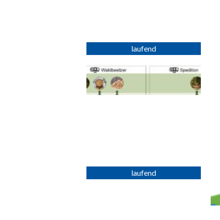
prototypische Umsetzung und
praktische Erprobung...
mehr erfahren >>
DTMForst
24. Oktober 2024
Ein Datentreuhandmodell für die
Forstwirtschaft mit dem Ziel,
vertrauensvolles, transparentes
und sicheres...
mehr erfahren >>
IFVK