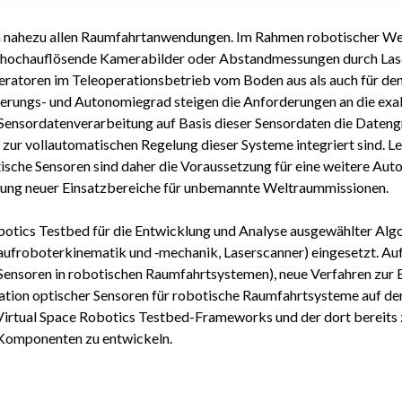
in nahezu allen Raumfahrtanwendungen. Im Rahmen robotischer W
d hochauflösende Kamerabilder oder Abstandmessungen durch Lase
ratoren im Teleoperationsbetrieb vom Boden aus als auch für den
rungs- und Autonomiegrad steigen die Anforderungen an die ex
 Sensordatenverarbeitung auf Basis dieser Sensordaten die Dateng
e zur vollautomatischen Regelung dieser Systeme integriert sind. L
sche Sensoren sind daher die Voraussetzung für eine weitere Au
ßung neuer Einsatzbereiche für unbemannte Weltraummissionen.
botics Testbed für die Entwicklung und Analyse ausgewählter Algo
roboterkinematik und ‑mechanik, Laserscanner) eingesetzt. Auf d
 Sensoren in robotischen Raumfahrtsystemen), neue Verfahren zu
SAFERWATER
ViTOS-MSR
ation optischer Sensoren für robotische Raumfahrtsysteme auf der
24. März 2025
19. März 2025
rtual Space Robotics Testbed-Frameworks und der dort bereits 
Sicheres KI-Framework für
Die von NASA und ESA geplante
n Komponenten zu entwickeln.
verbesserte Wassereffizienz und
Mission „Mars Sample Return
Widerstandsfähigkeit
(MSR)“ ist...
mehr erfahren >>
mehr erfahren >>