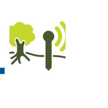
DigiKomForst
6. März 2025
Ziel des Projekts DigiKomForst ist
die Erstellung eines prototypischen
Systems zum einfachen...
mehr erfahren >>
Twins4Space
24. Januar 2025
Das Twins4Space-Projekt entwickelt
eine dezentrale Softwareplattform