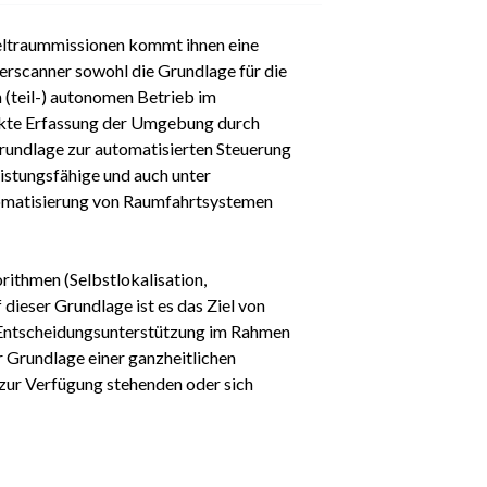
eltraummissionen kommt ihnen eine
rscanner sowohl die Grundlage für die
 (teil-) autonomen Betrieb im
akte Erfassung der Umgebung durch
rundlage zur automatisierten Steuerung
eistungsfähige und auch unter
tomatisierung von Raumfahrtsystemen
rithmen (Selbstlokalisation,
ieser Grundlage ist es das Ziel von
r Entscheidungsunterstützung im Rahmen
Waldboden 4.0
 Grundlage einer ganzheitlichen
6. März 2025
zur Verfügung stehenden oder sich
Der Waldboden ist einer der
wichtigsten Produktionsfaktoren
für die Forstwirtschaft. Er bildet...
mehr erfahren >>