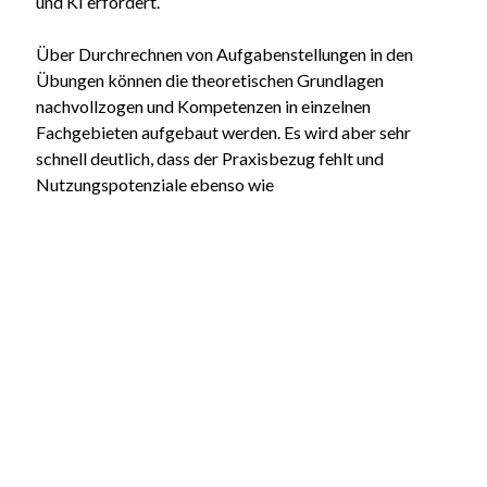
und KI erfordert.
Über Durchrechnen von Aufgabenstellungen in den
Übungen können die theoretischen Grundlagen
nachvollzogen und Kompetenzen in einzelnen
Fachgebieten aufgebaut werden. Es wird aber sehr
schnell deutlich, dass der Praxisbezug fehlt und
Nutzungspotenziale ebenso wie
Einsatzrandbedingungen unklar bleiben. Und dabei hat
Industrie 4.0 und hier insbesondere die Robotik den
großen Vorteil, dass die Entwickler am Ende mit „sicht-
und fühlbaren“ Ergebnissen „belohnt“ werden. Genau
dies ist der Ansatzpunkt des Virtual Robotics Lab,
welches Masterstudierenden aller sechs
Vertiefungsstudiengänge aber auch Dozenten eine
virtuelle Experimentierplattform an die Hand geben
soll, mit der die vielfältigen aber häufig abstrakt
bleibenden technischen Aspekte von Industrie 4.0 an
praxisnahen Beispielen (virtuell) erlebbar,