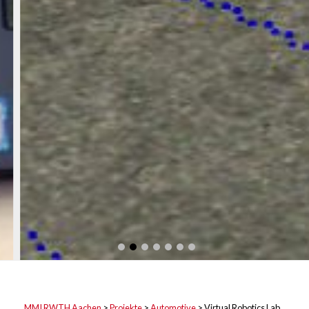
MMI RWTH Aachen
>
Projekte
>
Automotive
>
Virtual Robotics Lab