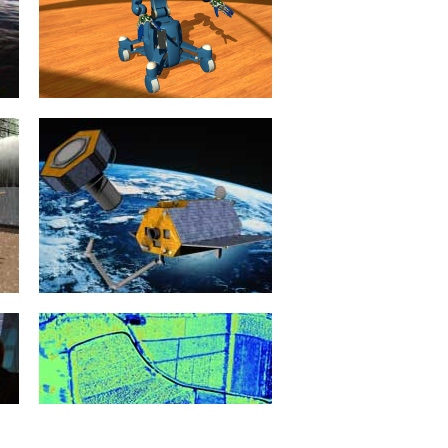
Verhaltens des mechanischen
Systems.
mehr erfahren >>
Kinematik und Multi-
Agentensysteme
Das Thema „Kinematik“ befasst sich
mit der systematischen
Beschreibung von Bewegungen und
Bewegungsapparaten anhand
ihrer...
mehr erfahren >>
Satellitenservicing
Ein Leben ohne Satelliten ist
mittlerweile nicht mehr vorstellbar.
Ob zur Positionsbestimmung, zur
Erdbeobachtung oder...
mehr erfahren >>