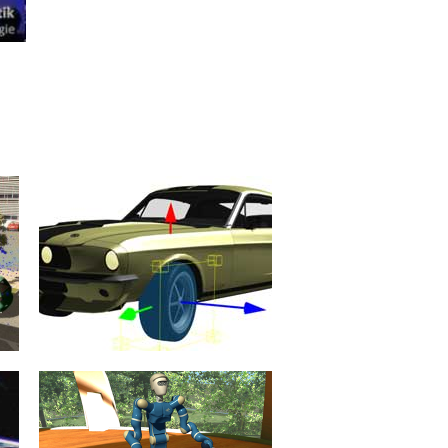
Starrkörperdynamik
Zentrale Bedeutung unter den
Simulationsalgorithmen hat die
Simulation des dynamischen