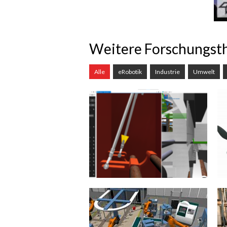
Weitere Forschungs
Alle
eRobotik
Industrie
Umwelt
Produktionstechnik
(Textilmaschinenbau)
Viele klassische und