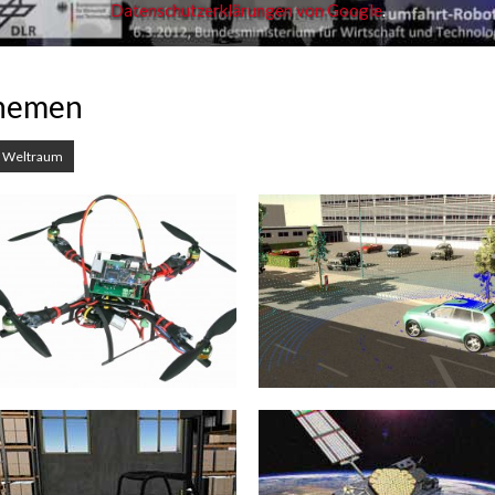
Datenschutzerklärungen von Google
.
themen
Weltraum
UAVs
Automotive
Unbemannte Flugobjekte oder
Die Entwicklung von immer
UAVs (Unmanned Aerial Vehicles)
fortschrittlicheren
werden am Institut für Mensch-
Fahrerassistenzsystemen und