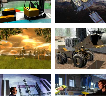
Maschine Interaktion in diversen...
hochkomplexen autonomen
Fahrzeugen stellt heutige
mehr erfahren >>
Ingenieure vor immer...
mehr erfahren >>
Servicerobotik
Sensorsimulation
Serviceroboter sind weltweit auf
Sensoren sind zentraler Bestandteil
dem Vormarsch. Ihnen wird ein
nahezu jeder modernen
noch größeres Marktpotenzial
(Automatisierungs-) Applikation.
vorhergesagt als den...
mehr erfahren >>
mehr erfahren >>
Virtueller Wald
Baumaschinensimulation
Mit dem Virtuellen Wald gehen in
Beim Baumaschinensimulator
Nordrhein-Westfalen die
steht die realitätsnahe Simulation
sprichwörtlichen Zeiten, in denen
der Maschinen selbst sowie
man den Wald...
insbesondere des Schüttgutes im
Vordergrund....
mehr erfahren >>
mehr erfahren >>