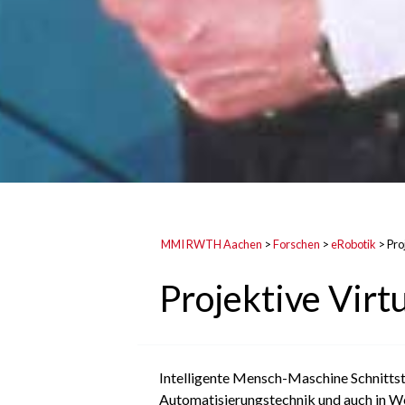
MMI RWTH Aachen
>
Forschen
>
eRobotik
>
Pro
Projektive Virtu
Intelligente Mensch-Maschine Schnittstel
Automatisierungstechnik und auch in W