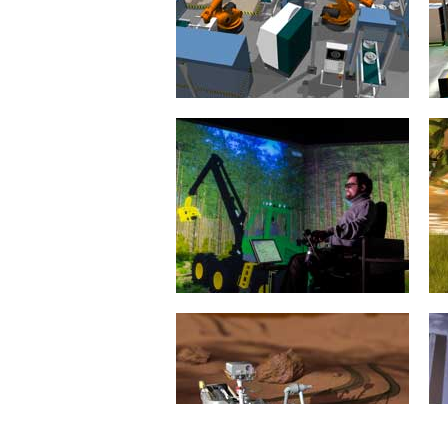
althergebrachte (produzierende)
Industriezweige in Deutschland
sind dringend auf eine
Digitalisierung angewiesen. Die...
mehr erfahren >>
Virtuelle Inbetriebnahme
Die "Virtuelle Inbetriebnahme" hat
zum Ziel, komplexe
Automatisierungsanlagen auf Basis
digitaler Modelle und Methoden
in...
mehr erfahren >>
Forstmaschinensimulation
Die 3D-Simulation von
Forstmaschinen ermöglicht ein
gefahrloses und effizientes Training
z. B. zum Zwecke der...
mehr erfahren >>