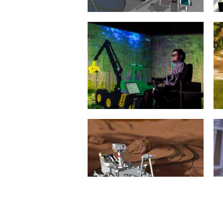
mehr erfahren >>
Virtuelle Inbetriebnahme
Die "Virtuelle Inbetriebnahme" hat
zum Ziel, komplexe
Automatisierungsanlagen auf Basis
digitaler Modelle und Methoden
in...
mehr erfahren >>
Forstmaschinensimulation
Die 3D-Simulation von
Forstmaschinen ermöglicht ein
gefahrloses und effizientes Training
z. B. zum Zwecke der...
mehr erfahren >>
Explorationsroboter