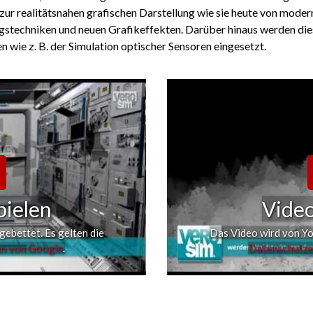
 realitätsnahen grafischen Darstellung wie sie heute von modern
gstechniken und neuen Grafikeffekten. Darüber hinaus werden die
n wie z. B. der Simulation optischer Sensoren eingesetzt.
pielen
Video
ebettet. Es gelten die
Das Video wird von Yo
en von Google
.
Datenschutze