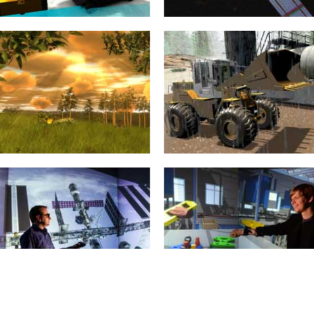
Servicerobotik
Sensorsimulation
Serviceroboter sind weltweit auf
Sensoren sind zentraler Bestandteil
dem Vormarsch. Ihnen wird ein
nahezu jeder modernen
noch größeres Marktpotenzial
(Automatisierungs-) Applikation.
vorhergesagt als den...
mehr erfahren >>
mehr erfahren >>
Virtueller Wald
Baumaschinensimulation
Mit dem Virtuellen Wald gehen in
Beim Baumaschinensimulator
Nordrhein-Westfalen die
steht die realitätsnahe Simulation
sprichwörtlichen Zeiten, in denen
der Maschinen selbst sowie
man den Wald...
insbesondere des Schüttgutes im
Vordergrund....
mehr erfahren >>
mehr erfahren >>
Internationale Raumstation
Virtuelle Realität