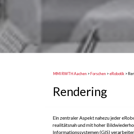
MMI RWTH Aachen
>
Forschen
>
eRobotik
>
Ren
Rendering
Ein zentraler Aspekt nahezu jeder eRobo
realitätsnah und mit hoher Bildwiede
Informationssystemen (GIS) verarbeiten