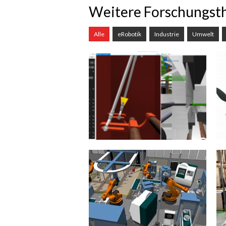
Weitere Forschungs
Alle
eRobotik
Industrie
Umwelt
Produktionstechnik
(Textilmaschinenbau)
Viele klassische und
althergebrachte (produzierende)
Industriezweige in Deutschland
sind dringend auf eine
Digitalisierung angewiesen. Die...