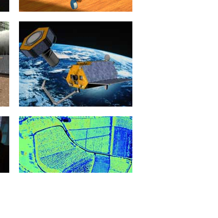
Kinematik und Multi-
Agentensysteme
Das Thema „Kinematik“ befasst sich
mit der systematischen
Beschreibung von Bewegungen und
Bewegungsapparaten anhand
ihrer...
mehr erfahren >>
Satellitenservicing
Ein Leben ohne Satelliten ist
mittlerweile nicht mehr vorstellbar.
Ob zur Positionsbestimmung, zur
Erdbeobachtung oder...
mehr erfahren >>
Umweltmodellierung