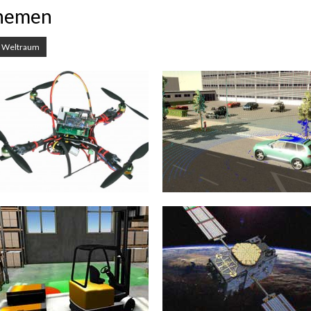
themen
Weltraum
UAVs
Automotive
Unbemannte Flugobjekte oder
Die Entwicklung von immer
UAVs (Unmanned Aerial Vehicles)
fortschrittlicheren
werden am Institut für Mensch-
Fahrerassistenzsystemen und
Maschine Interaktion in diversen...
hochkomplexen autonomen
Fahrzeugen stellt heutige
mehr erfahren >>
Ingenieure vor immer...
mehr erfahren >>