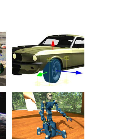
Starrkörperdynamik
Zentrale Bedeutung unter den
Simulationsalgorithmen hat die
Simulation des dynamischen
Verhaltens des mechanischen
Systems.
mehr erfahren >>