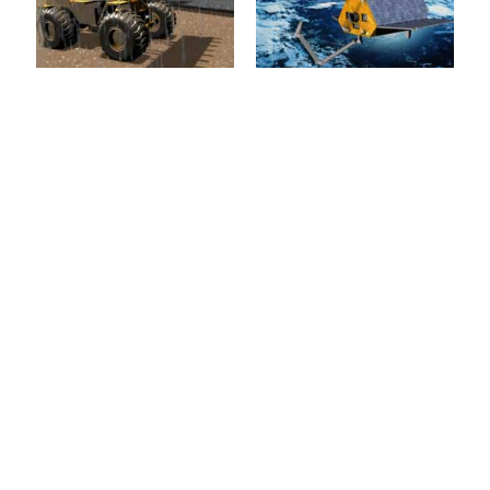
gefahrloses und
sprichwörtlichen Zeiten,
effizientes Training z. B.
in denen man den Wald...
zum Zwecke der...
mehr erfahren >>
mehr erfahren >>
Baumaschinensimulation
Satellitenservicing
Beim
Ein Leben ohne Satelliten
Baumaschinensimulator
ist mittlerweile nicht
steht die realitätsnahe
mehr vorstellbar. Ob zur
Simulation der Maschinen
Positionsbestimmung, zur
selbst sowie
Erdbeobachtung oder...
insbesondere des
Schüttgutes im
mehr erfahren >>
Vordergrund....
Explorationsroboter
Internationale
mehr erfahren >>
Raumstation
Roboter sind
unverzichtbar bei der
Mit der virtuellen
Erforschung von Planeten
Internationalen
und der Exploration
Raumstation hat das MMI
unseres Sonnensystems.
ein umfassendes,
Die Vororterkundung...
begehbares und
interaktives Modell der...
mehr erfahren >>
Virtuelle Realität
Umweltmodellierung
mehr erfahren >>
Ziel der Entwicklungen im
Modelle sind die