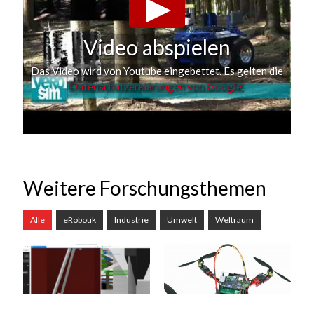
Video abspielen
Das Video wird von Youtube eingebettet. Es gelten die
Datenschutzerklärungen von Google
.
Weitere Forschungsthemen
Alle
eRobotik
Industrie
Umwelt
Weltraum