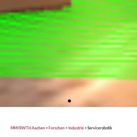
MMI RWTH Aachen
>
Forschen
>
Industrie
>
Servicerobotik