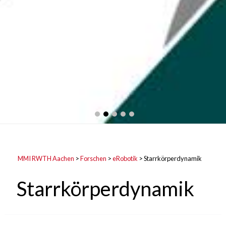
MMI RWTH Aachen
>
Forschen
>
eRobotik
>
Starrkörperdynamik
Starrkörperdynamik