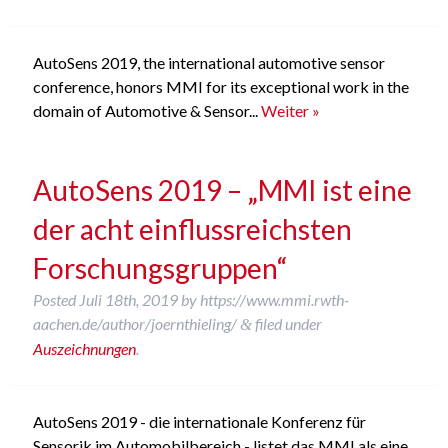
AutoSens 2019, the international automotive sensor
conference, honors MMI for its exceptional work in the
domain of Automotive & Sensor...
Weiter »
AutoSens 2019 – „MMI ist eine
der acht einflussreichsten
Forschungsgruppen“
Posted
Juli 18th, 2019
by
https://www.mmi.rwth-
aachen.de/author/joernthieling/
filed under
&
Auszeichnungen
.
AutoSens 2019 - die internationale Konferenz für
Sensorik im Automobilbereich - listet das MMI als eine