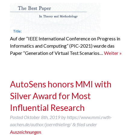
Auf der “IEEE International Conference on Progress in
Informatics and Computing” (PIC-2021) wurde das
Paper “Generation of Virtual Test Scenarios…
Weiter »
AutoSens honors MMI with
Silver Award for Most
Influential Research
Posted
Oktober 8th, 2019
by
https://www.mmi.rwth-
aachen.de/author/joernthieling/
filed under
&
Auszeichnungen
.