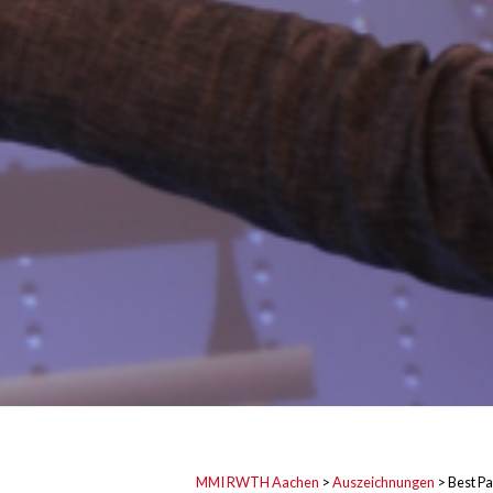
MMI RWTH Aachen
>
Auszeichnungen
>
Best P