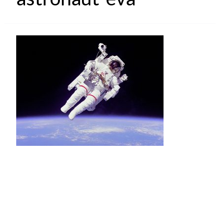
MMI | Institut für Mensch-Maschine-Interaktion
RWTH Aachen | Im Süsterfeld 9 | 52072 Aachen