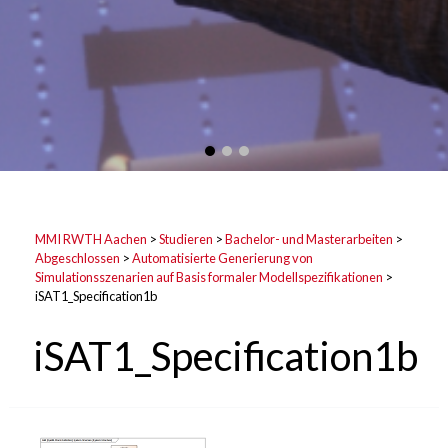
MMI RWTH Aachen
>
Studieren
>
Bachelor- und Masterarbeiten
>
Abgeschlossen
>
Automatisierte Generierung von
Simulationsszenarien auf Basis formaler Modellspezifikationen
>
iSAT1_Specification1b
iSAT1_Specification1b