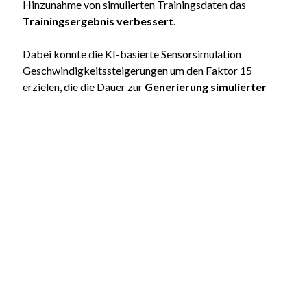
Hinzunahme von simulierten Trainingsdaten das
Trainingsergebnis verbessert
.
Dabei konnte die KI-basierte Sensorsimulation
Geschwindigkeitssteigerungen um den Faktor 15
erzielen, die die Dauer zur
Generierung simulierter
Trainingsdaten von 45 Tage auf lediglich 3 Tage
reduzierte
.
Systematische Analyse verfügbarer KI-Methoden