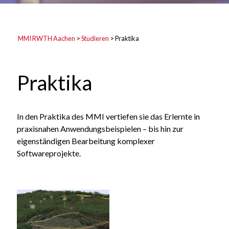
MMI RWTH Aachen
>
Studieren
>
Praktika
Praktika
Praktikum
Informatik I
5. Januar 2015
In den Praktika des MMI vertiefen sie das Erlernte in
praxisnahen Anwendungsbeispielen – bis hin zur
Kontakt-Emailadresse:
pi1@mmi.rwth-aachen.de
eigenständigen Bearbeitung komplexer
Hinweis: Bitte beachten
Softwareprojekte.
Sie, dass der Moodle-
Lernraum nach...
mehr erfahren