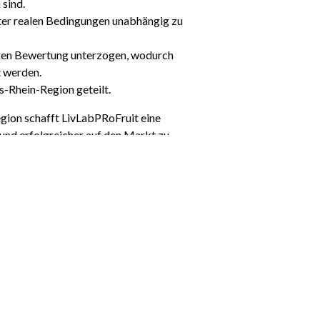
 sind.
nter realen Bedingungen unabhängig zu
ngen Bewertung unterzogen, wodurch
t werden.
s-Rhein-Region geteilt.
gion schafft LivLabPRoFruit eine
 und erfolgreicher auf den Markt zu
nzuführen.
alten wollen. Ob Sie nun Birnen,
r Fachwissen ist das, was dieses Living
h auf LinkedIn, Instagram und Facebook.