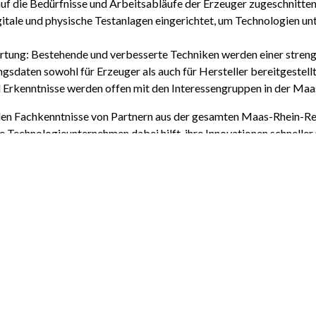
auf die Bedürfnisse und Arbeitsabläufe der Erzeuger zugeschnitten
gitale und physische Testanlagen eingerichtet, um Technologien u
ertung: Bestehende und verbesserte Techniken werden einer stre
ngsdaten sowohl für Erzeuger als auch für Hersteller bereitgestell
d Erkenntnisse werden offen mit den Interessengruppen in der Maa
den Fachkenntnisse von Partnern aus der gesamten Maas-Rhein-Re
ie Technologieunternehmen dabei hilft, ihre Innovationen schneller
auen und das Wissen erhalten, neue Lösungen in ihren Betrieben ei
logieunternehmen
, die gemeinsam die Zukunft des Obstbaus gest
der Technologien für die Präzisionslandwirtschaft entwickeln: Ih
hren?
en Sie sich an
bliznyuk@mmi.rwth-aachen.de
. Sie finden uns auc
ntwicklungen und Erfolgen zu verpassen!