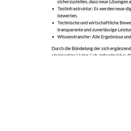
sicherzustellen, dass neue Lösungen 
Testinfrastruktur: Es werden neue di
bewerten.
Technische und wirtschaftliche Bew
transparente und zuverlässige Leistu
Wissenstransfer: Alle Ergebnisse un
Durch die Bündelung der sich ergänzen
einzigartige Living-Lab-Infrastruktur, d
bringen, während die Erzeuger das Vertr
Wir suchen Obstbauern und Techno
Heidelbeeren oder Weintrauben anbauen o
Lab zum Erfolg führt.
Möchten Sie mitmachen oder mehr erfa
Besuchen Sie
LivLabPRoFruit
oder wend
Folgen Sie uns, um nichts von unseren E