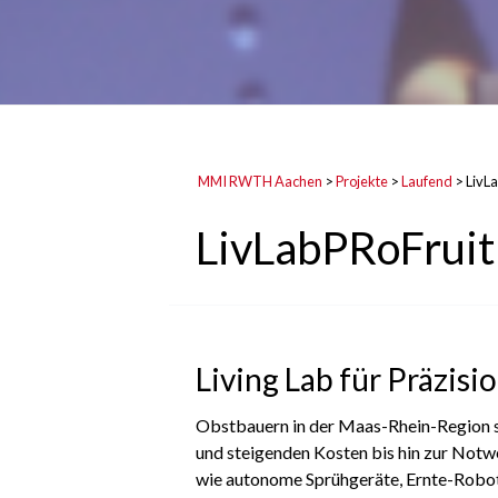
MMI RWTH Aachen
>
Projekte
>
Laufend
>
LivL
LivLabPRoFruit
Living Lab für Präzis
Obstbauern in der Maas-Rhein-Region 
und steigenden Kosten bis hin zur Notwe
wie autonome Sprühgeräte, Ernte-Robote