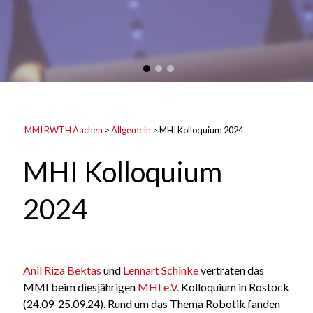
MMI RWTH Aachen
>
Allgemein
>
MHI Kolloquium 2024
MHI Kolloquium
2024
Anil Riza Bektas
und
Lennart Schinke
vertraten das
MMI beim diesjährigen
MHI e.V.
Kolloquium in Rostock
(24.09-25.09.24). Rund um das Thema Robotik fanden