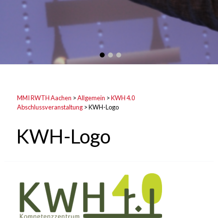
MMI RWTH Aachen
>
Allgemein
>
KWH 4.0
Abschlussveranstaltung
>
KWH-Logo
KWH-Logo