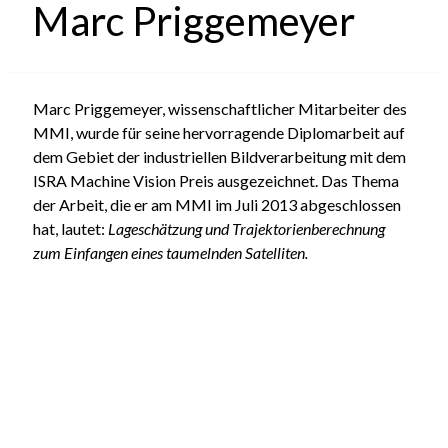
Marc Priggemeyer
Marc Priggemeyer, wissenschaftlicher Mitarbeiter des
MMI, wurde für seine hervorragende Diplomarbeit auf
dem Gebiet der industriellen Bildverarbeitung mit dem
ISRA Machine Vision Preis ausgezeichnet. Das Thema
der Arbeit, die er am MMI im Juli 2013 abgeschlossen
hat, lautet:
Lageschätzung und Trajektorienberechnung
zum Einfangen eines taumelnden Satelliten.
MMI | Institut für Mensch-Maschine-Interaktion
RWTH Aachen | Im Süsterfeld 9 | 52072 Aachen
Institutsleiter: Univ.-Prof. Dr.-Ing. Jürgen Roßmann
Kontakt
|
Mitarbeiter
|
Impressum
|
Datenschutz
|
Sitemap