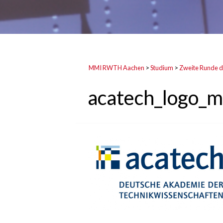
MMI RWTH Aachen
>
Studium
>
Zweite Runde de
acatech_logo_m