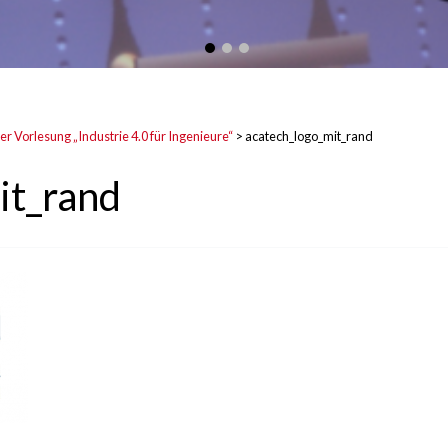
r Vorlesung „Industrie 4.0 für Ingenieure“
>
acatech_logo_mit_rand
it_rand