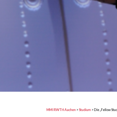
MMI RWTH Aachen
>
Studium
>
Die „Fellow Stu