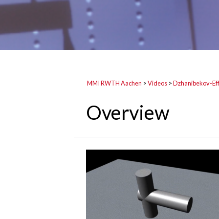
MMI RWTH Aachen
>
Videos
>
Dzhanibekov-Ef
Overview