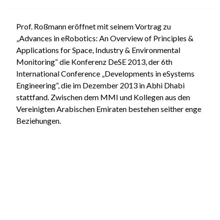
Prof. Roßmann eröffnet mit seinem Vortrag zu
„Advances in eRobotics: An Overview of Principles &
Applications for Space, Industry & Environmental
Monitoring“ die Konferenz DeSE 2013, der 6th
International Conference „Developments in eSystems
Engineering“, die im Dezember 2013 in Abhi Dhabi
stattfand. Zwischen dem MMI und Kollegen aus den
Vereinigten Arabischen Emiraten bestehen seither enge
Beziehungen.
MMI | Institut für Mensch-Maschine-Interaktion
RWTH Aachen | Im Süsterfeld 9 | 52072 Aachen
Institutsleiter: Univ.-Prof. Dr.-Ing. Jürgen Roßmann
Kontakt
|
Mitarbeiter
|
Impressum
|
Datenschutz
|
Sitemap