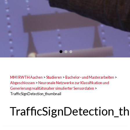
MMI RWTH Aachen
>
Studieren
>
Bachelor- und Masterarbeiten
>
Abgeschlossen
>
Neuronale Netzwerke zur Klassifikation und
Generierung realitätsnaher simulierter Sensordaten
>
TrafficSignDetection_thumbnail
TrafficSignDetection_t