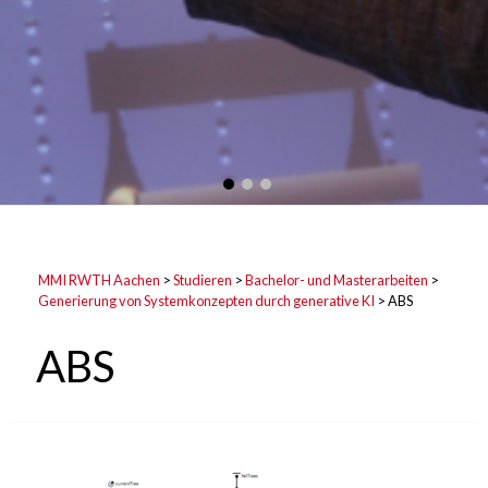
MMI RWTH Aachen
>
Studieren
>
Bachelor- und Masterarbeiten
>
Generierung von Systemkonzepten durch generative KI
>
ABS
ABS