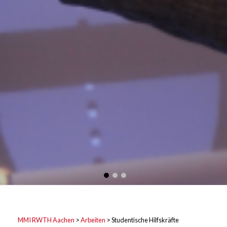
MMI RWTH Aachen
>
Arbeiten
>
Studentische Hilfskräfte