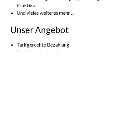
Praktika
Und vieles weiteres mehr …
Unser Angebot
Tarifgerechte Bezahlung
Flexible Arbeitszeiten
Interessantes Umfeld mit vielfältigen
Beschäftigungsmöglichkeiten
Eine angenehme Arbeitsatmosphäre und
Zusammenarbeit an einem
gemeinsamen Softwaresystem
Ihr Profil
Student/Studentin unterschiedlicher Fachrichtungen,
z. B. Elektrotechnik/Informationstechnik,
Maschinenbau, Physik, Technik-Kommunikation, etc.