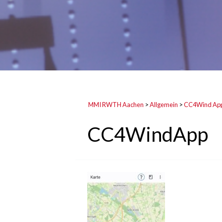
MMI RWTH Aachen
>
Allgemein
>
CC4Wind Ap
CC4WindApp