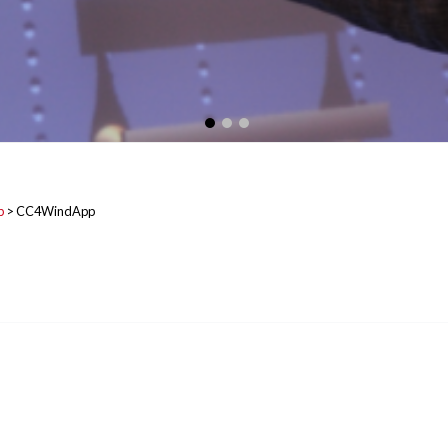
p
>
CC4WindApp