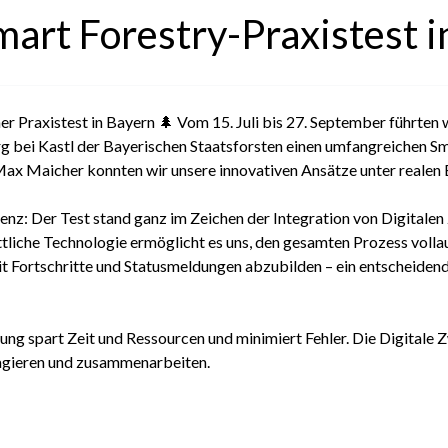
mart Forestry-Praxistest 
her Praxistest in Bayern 🌲 Vom 15. Juli bis 27. September führte
 bei Kastl der Bayerischen Staatsforsten einen umfangreichen Sm
x Maicher konnten wir unsere innovativen Ansätze unter realen 
ienz: Der Test stand ganz im Zeichen der Integration von Digitalen
ttliche Technologie ermöglicht es uns, den gesamten Prozess volla
 Fortschritte und Statusmeldungen abzubilden – ein entscheidende
ng spart Zeit und Ressourcen und minimiert Fehler. Die Digitale Z
ragieren und zusammenarbeiten.